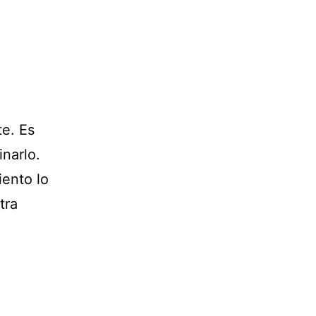
te. Es
narlo.
iento lo
tra