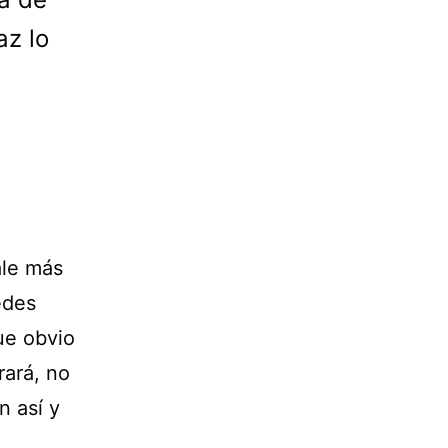
az lo
ale más
edes
que obvio
rará, no
n así y