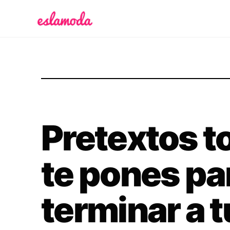
Es la Moda
Pretextos t
te pones pa
terminar a t