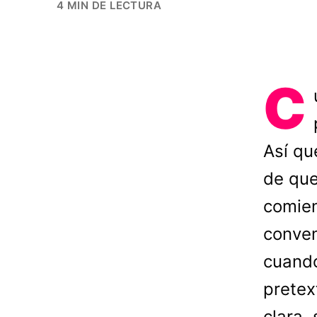
4 MIN DE LECTURA
C
Así qu
de que
comien
conven
cuando
pretex
clara,