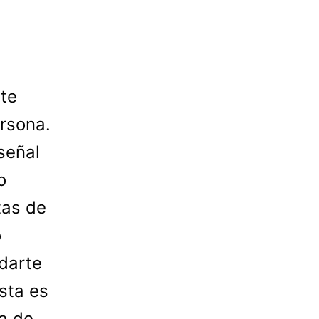
 te
ersona.
señal
o
tas de
o
darte
esta es
ja de