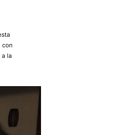
esta
e con
 a la