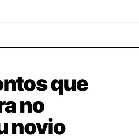
ontos que
ra no
u novio