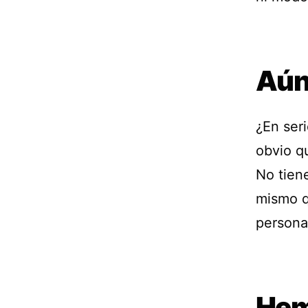
Aún
¿En ser
obvio q
No tiene
mismo qu
persona,
Hem