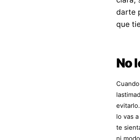
darte 
que ti
No l
Cuando 
lastimad
evitarlo
lo vas a
te sient
ni modo