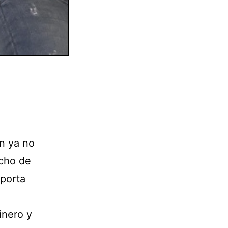
n ya no
echo de
mporta
inero y