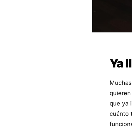
Ya 
Muchas 
quieren
que ya 
cuánto t
funciona