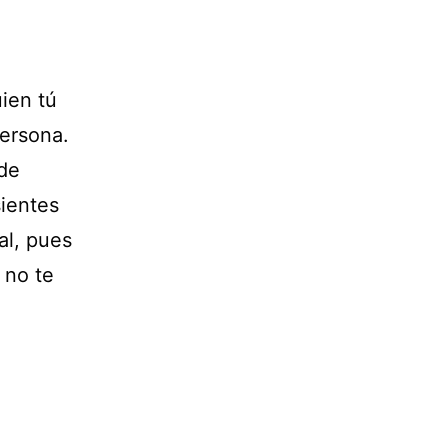
ien tú
persona.
 de
sientes
al, pues
 no te