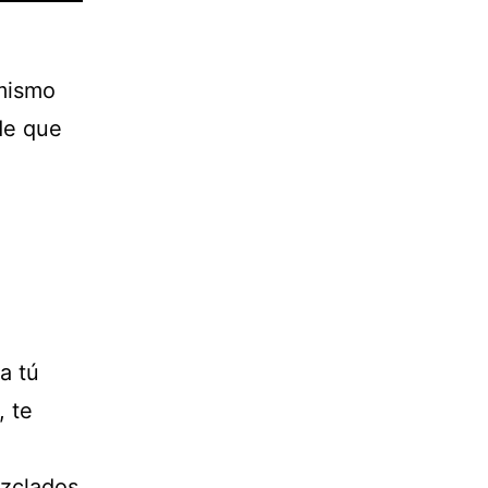
 mismo
de que
a tú
 te
ezclados