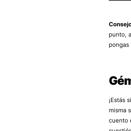
Consej
punto, 
pongas 
Gém
¡Estás s
misma s
cuento 
cuestió