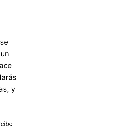
 se
 un
hace
darás
as, y
rcibo