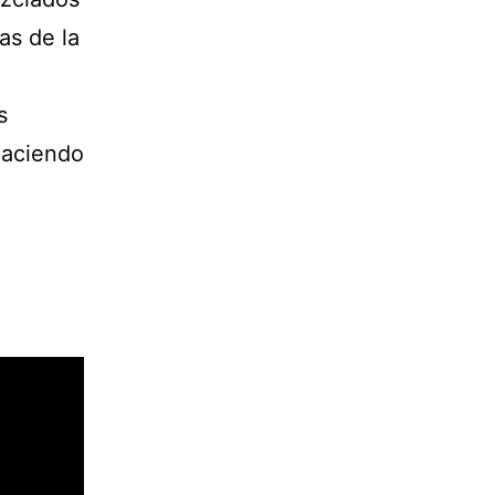
as de la
s
haciendo