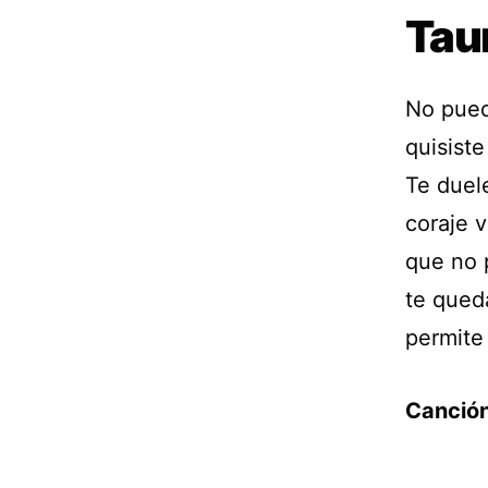
Tau
No pued
quisist
Te duel
coraje v
que no 
te qued
permite 
Canción