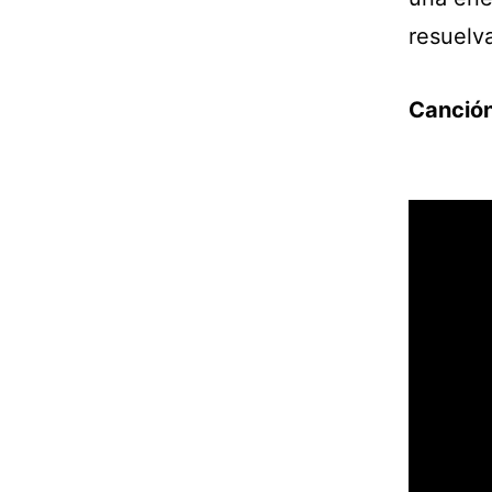
resuelv
Canción