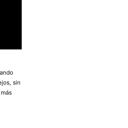
uando
jos, sin
e más