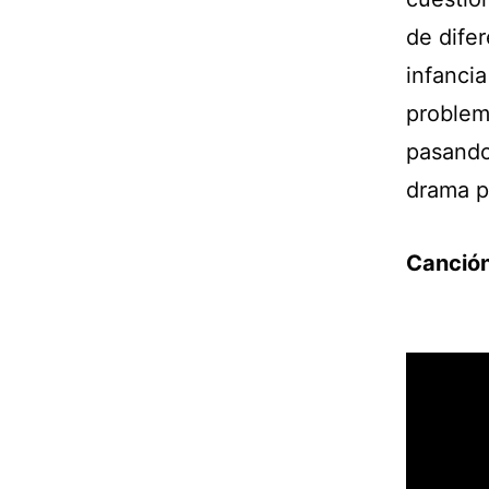
de dife
infanci
problem
pasando
drama p
Canción