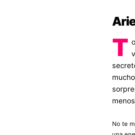
Ari
T
o
v
secret
mucho.
sorpre
menos 
No te m
una ene