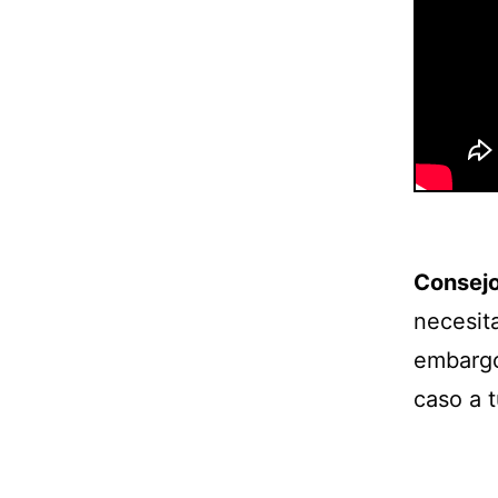
Consejo
necesit
embargo
caso a t