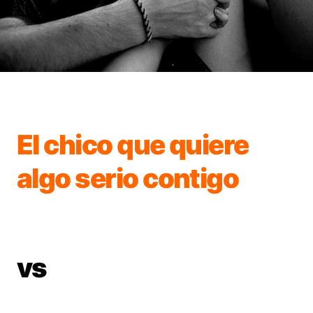
El chico que quiere
algo serio contigo
vs