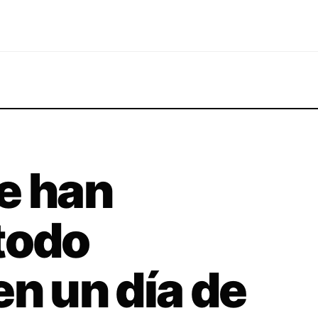
e han
todo
en un día de