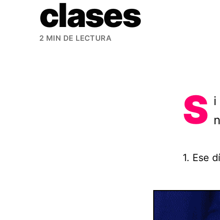
clases
2 MIN DE LECTURA
S
i
n
1. Ese d