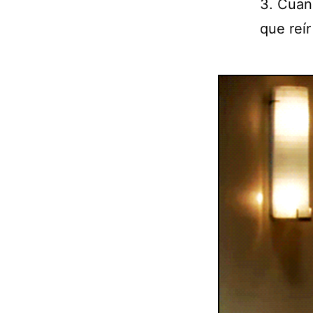
3. Cuand
que reí