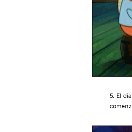
5. El d
comenza