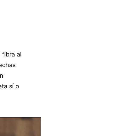
fibra al
fechas
en
ta sí o