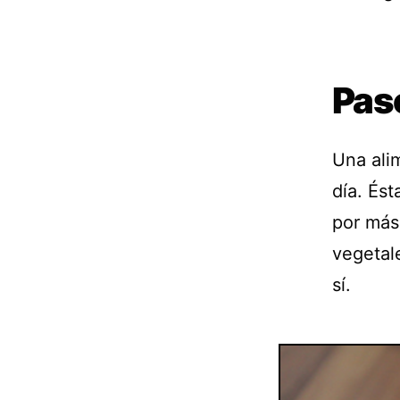
Paso
Una ali
día. És
por más
vegetale
sí.