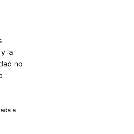
s
y la
idad no
e
vada a