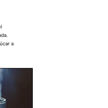
l
ada.
zúcar a