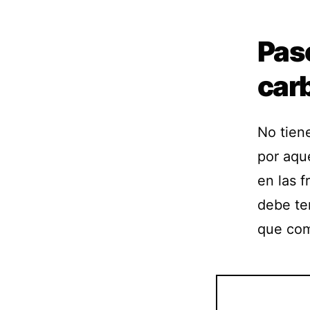
Paso
car
No tiene
por aque
en las f
debe te
que com