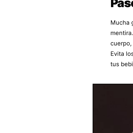
Pas
Mucha g
mentira
cuerpo,
Evita lo
tus beb