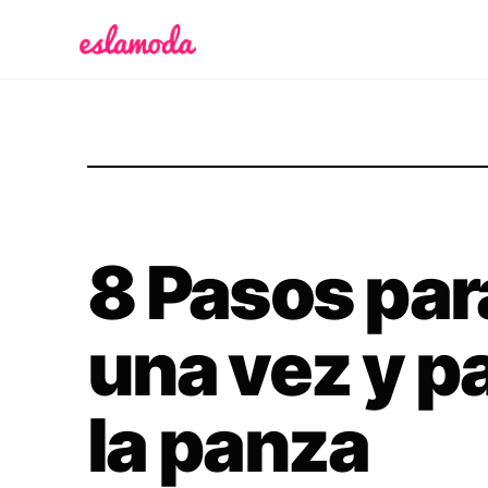
Es la Moda
8 Pasos par
una vez y p
la panza