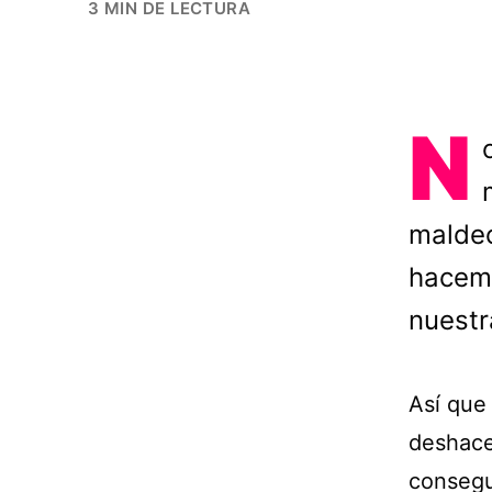
3 MIN DE LECTURA
N
maldec
hacemo
nuestr
Así que
deshace
consegu