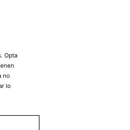
s. Opta
vienen
a no
r lo