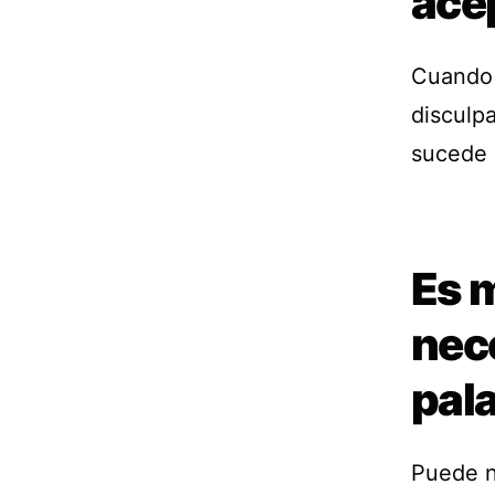
ace
Cuando 
disculp
sucede 
Es m
nec
pal
Puede n