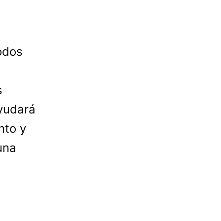
odos
s
yudará
nto y
una