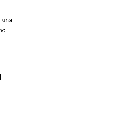
n una
mo
n