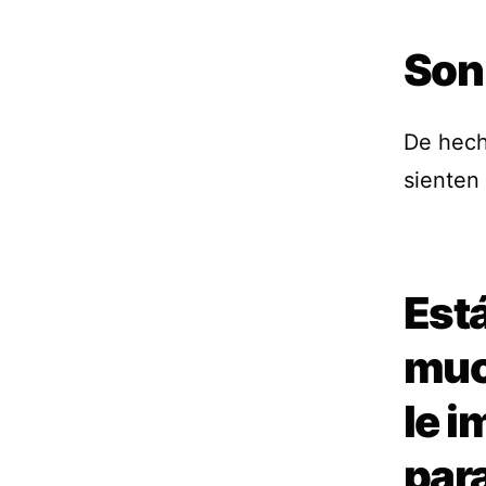
Son
De hech
sienten 
Está
muc
le 
para