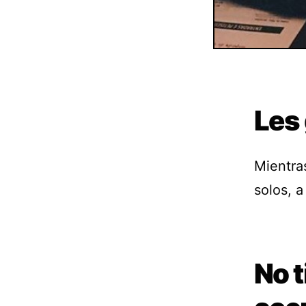
Les 
Mientra
solos, a
No t