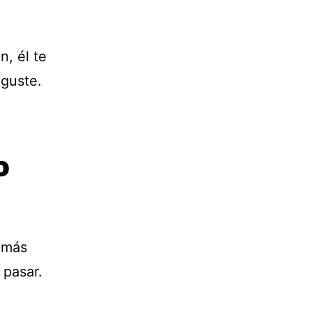
n, él te
 guste.
o
 más
 pasar.