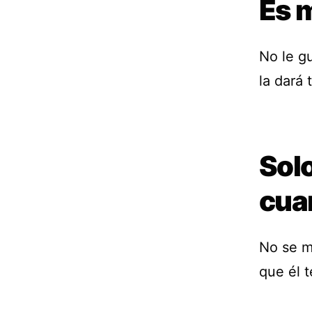
Es 
No le gu
la dará 
Solo
cua
No se m
que él 