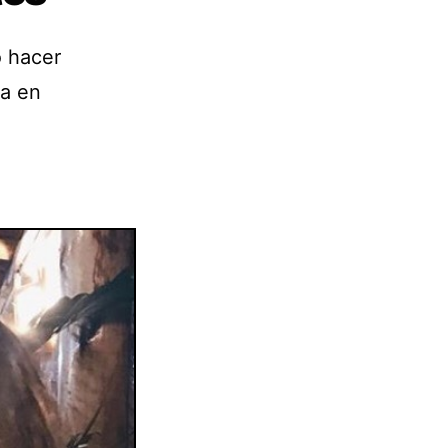
o hacer
ma en