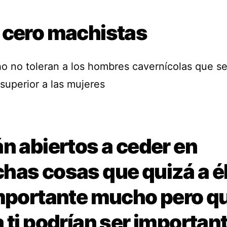
 cero machistas
o no toleran a los hombres cavernícolas que s
superior a las mujeres
n abiertos a ceder en
has cosas que quizá a él
importante mucho pero q
 ti podrían ser importan