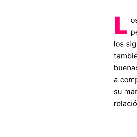
L
o
p
los si
tambié
buenas
a comp
su man
relaci