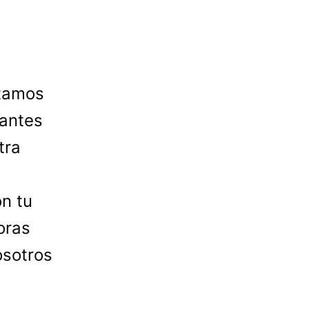
stamos
 antes
tra
on tu
oras
osotros