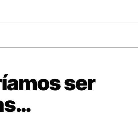
ríamos ser
as…