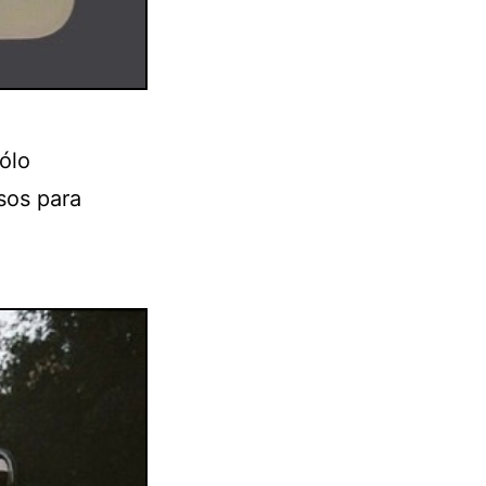
ólo
sos para