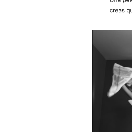
Una pel
creas q