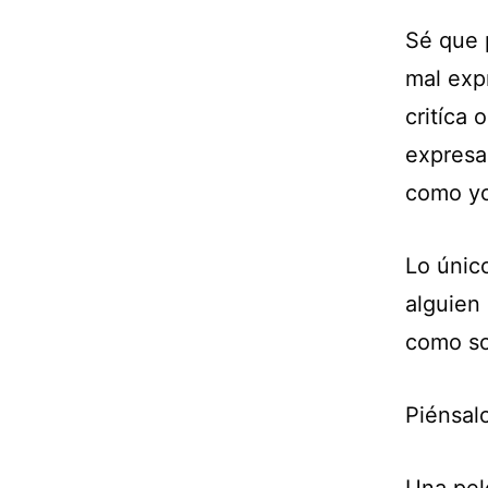
Sé que 
mal exp
critíca
expresa
como yo
Lo únic
alguien
como s
Piénsal