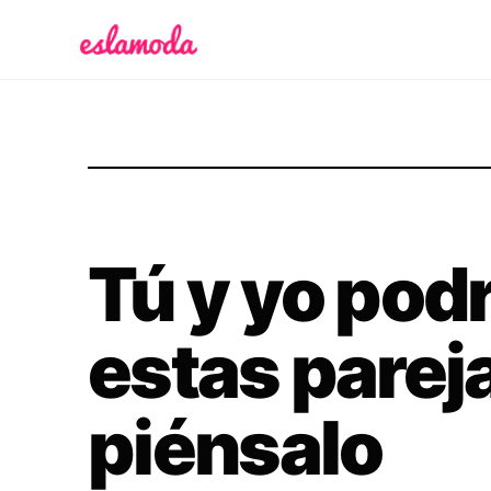
Es la Moda
Tú y yo pod
estas parej
piénsalo