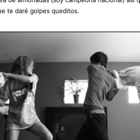
ea de almohadas (soy campeona nacional) así q
ue te daré golpes queditos.