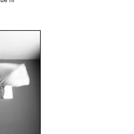
ue ni