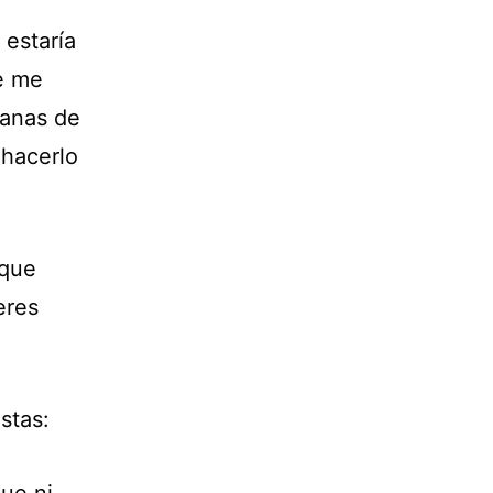
estaría
te me
ganas de
 hacerlo
 que
eres
stas: