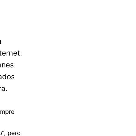
a
ternet.
enes
zados
ra.
empre
o”, pero