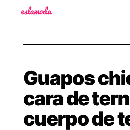
Es la Moda
Guapos chi
cara de tern
cuerpo de t