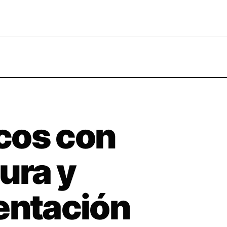
cos con
ura y
entación