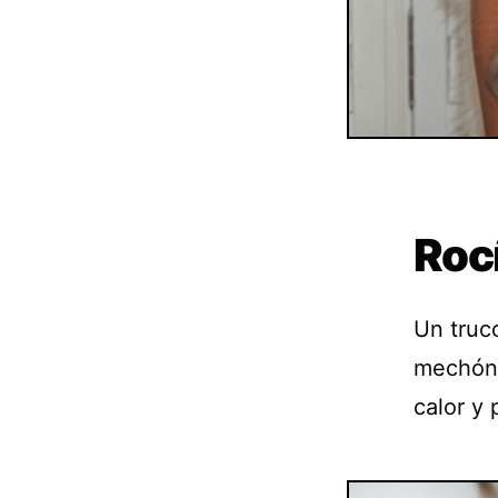
Rocí
Un truco
mechón 
calor y