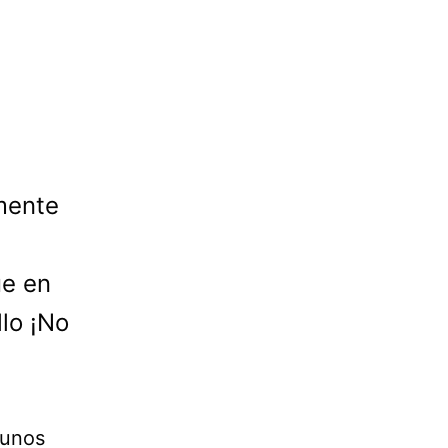
amente
ue en
llo ¡No
gunos