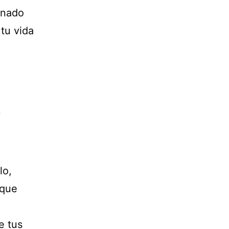
inado
 tu vida
lo,
 que
e tus