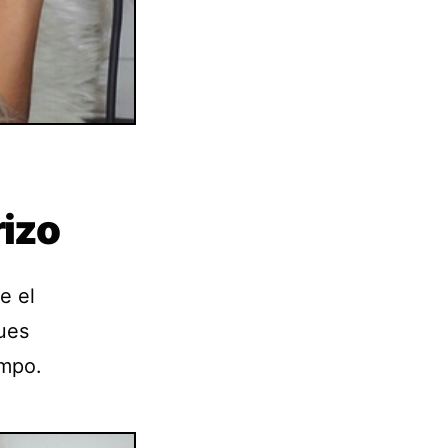
rizo
e el
ues
empo.