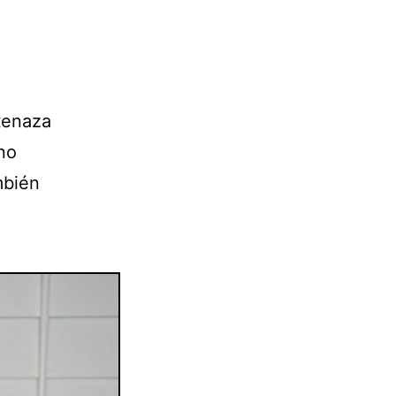
tenaza
no
mbién