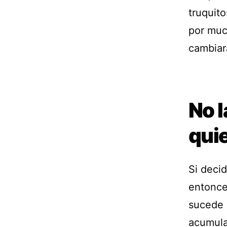
truquit
por much
cambiar
No l
qui
Si decid
entonce
sucede e
acumula