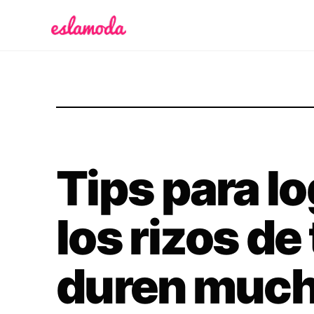
Es la Moda
Tips para l
los rizos de
duren muc