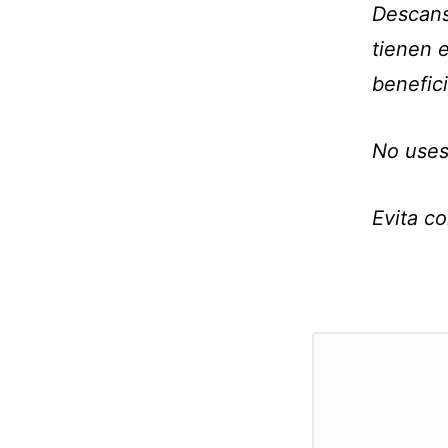
Descansa
tienen 
benefic
No uses
Evita co