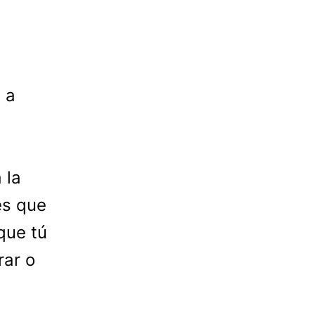
 a
 la
es que
que tú
rar o