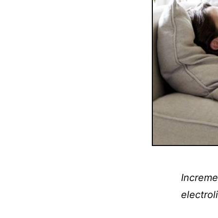
Increme
electrol