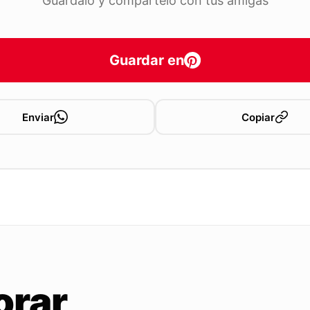
Guárdalo y compártelo con tus amigas
Guardar en
Enviar
Copiar
orar