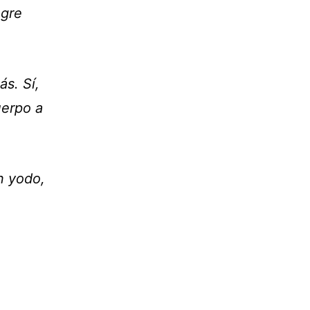
ngre
s. Sí,
uerpo a
n yodo,