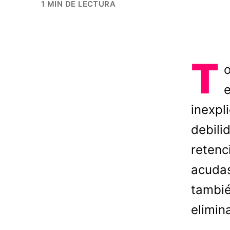
1 MIN DE LECTURA
T
inexpl
debili
retenc
acudas
tambié
elimin