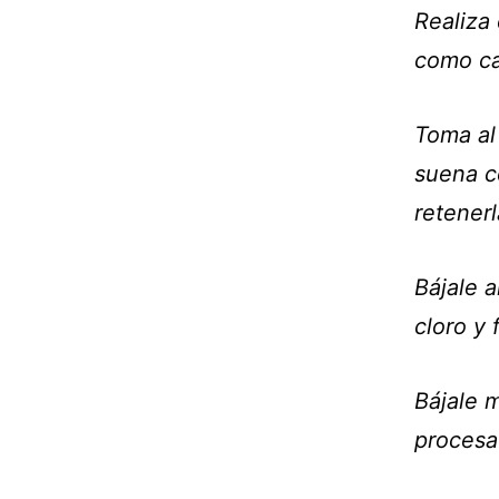
Realiza 
como cam
Toma al
suena c
retenerl
Bájale 
cloro y f
Bájale 
procesa