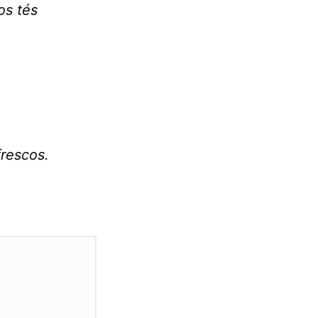
os tés
frescos.