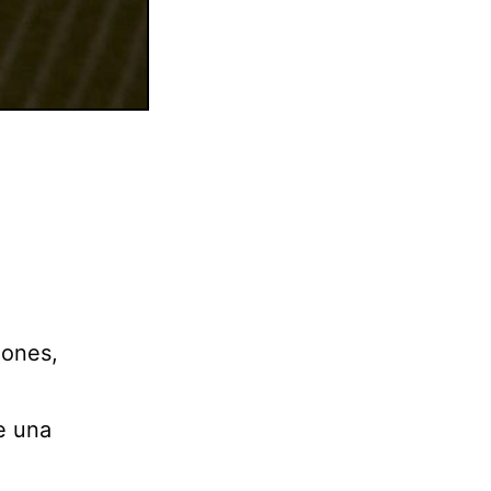
iones,
e una