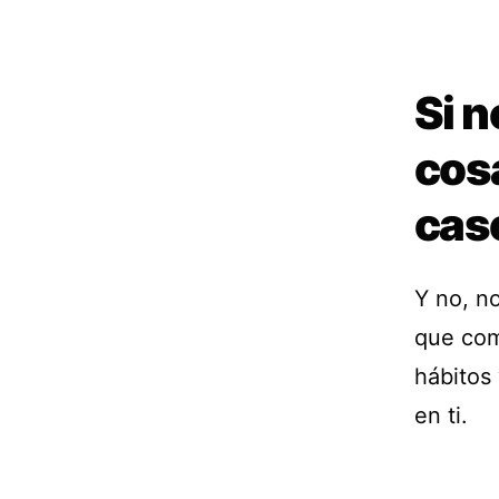
Si n
cosa
cas
Y no, no
que com
hábitos
en ti.