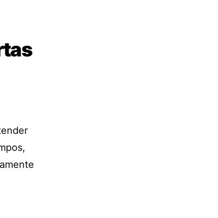
rtas
ntender
empos,
lamente