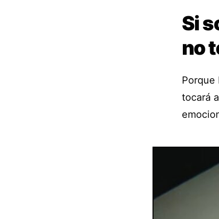
Si s
no t
Porque 
tocará 
emocio