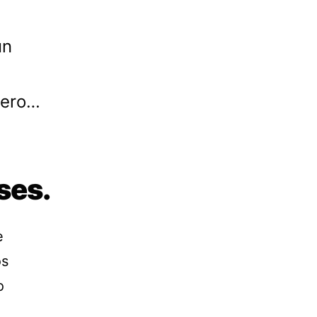
un
pero…
ases.
e
os
o