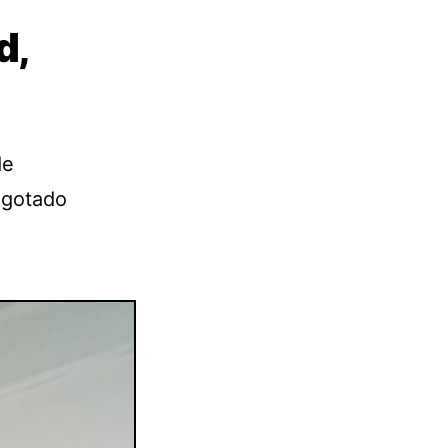
d,
de
agotado