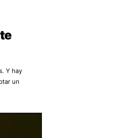
 te
s. Y hay
ptar un