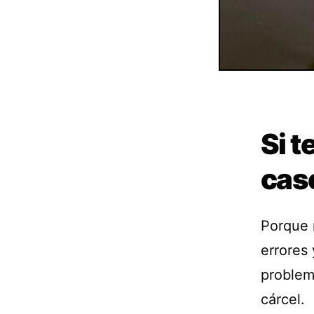
Si t
cas
Porque 
errores
problem
cárcel.