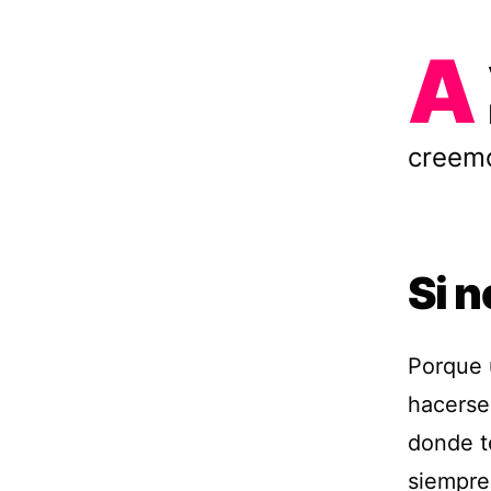
A
creemo
Si n
Porque 
hacerse
donde t
siempre