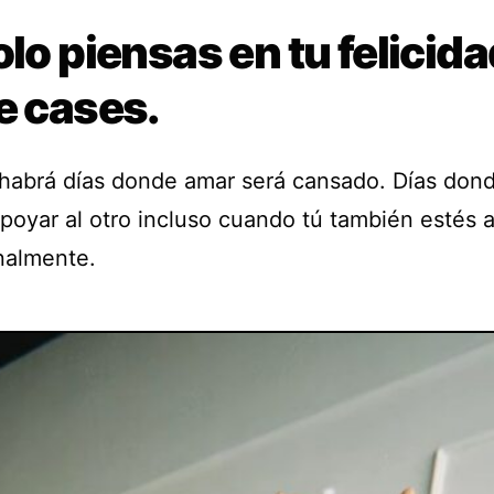
olo piensas en tu felicida
e cases.
habrá días donde amar será cansado. Días don
apoyar al otro incluso cuando tú también estés 
nalmente.