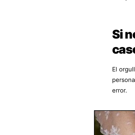
Si n
cas
El orgul
persona
error.