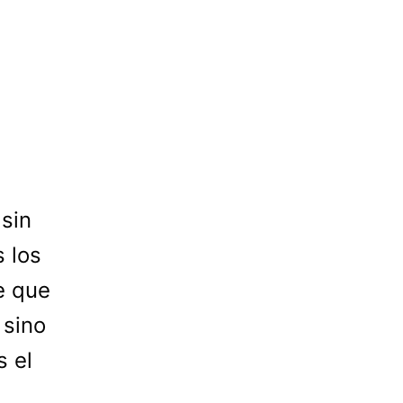
sin
 los
e que
 sino
s el