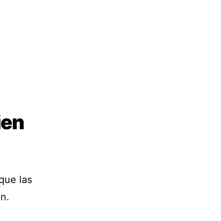
ien
que las
n.