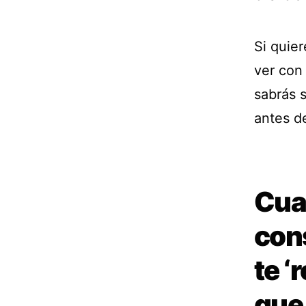
Si quie
ver con 
sabrás s
antes d
Cua
con
te ‘
que 