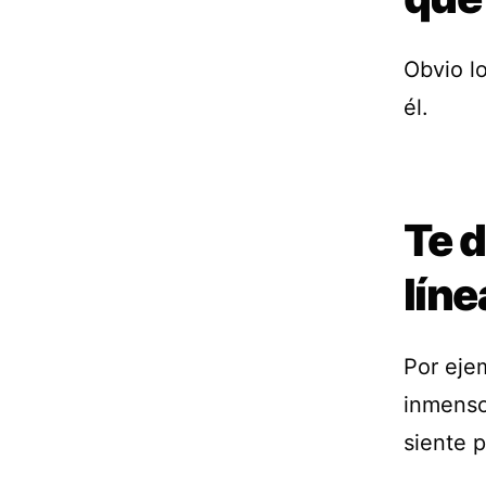
Obvio l
él.
Te 
líne
Por ejem
inmenso
siente p