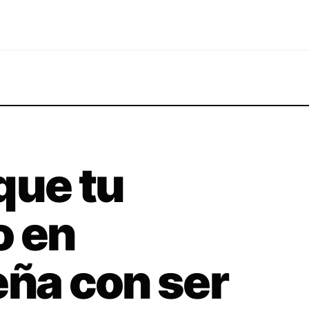
que tu
o en
eña con ser