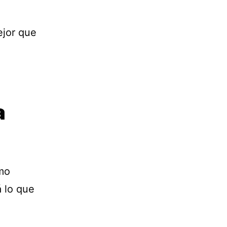
ejor que
a
amo
á lo que