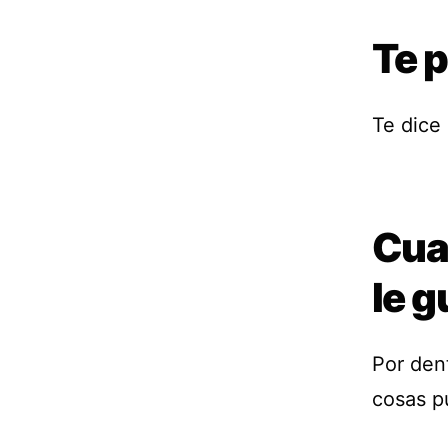
Te 
Te dice 
Cua
le g
Por den
cosas p