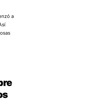
menzó a
Así
cosas
pre
os