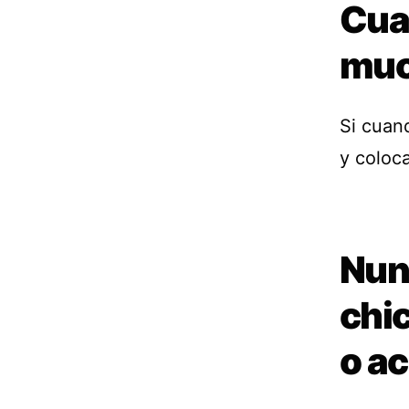
Cua
muc
Si cuan
y coloca
Nunc
chi
o a