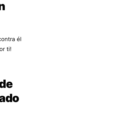
n
ontra él
r ti!
 de
sado