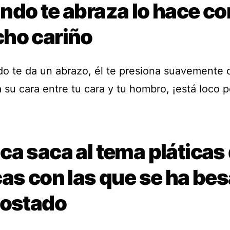
ndo te abraza lo hace co
ho cariño
do te da un abrazo, él te presiona suavemente c
 su cara entre tu cara y tu hombro, ¡está loco po
a saca al tema pláticas
cas con las que se ha be
costado