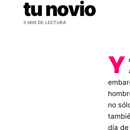
tu novio
3 MIN DE LECTURA
Y
embar
hombre
no sól
tambié
día de