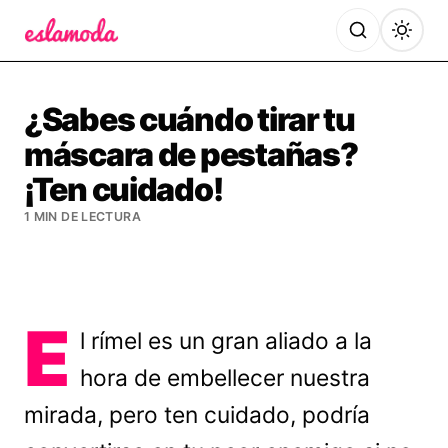
Es la Moda
¿Sabes cuándo tirar tu
máscara de pestañas?
¡Ten cuidado!
1 MIN DE LECTURA
E
l rímel es un gran aliado a la
hora de embellecer nuestra
mirada, pero ten cuidado, podría