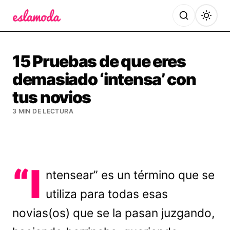
Es la Moda
15 Pruebas de que eres
demasiado ‘intensa’ con
tus novios
3 MIN DE LECTURA
“I
ntensear” es un término que se
utiliza para todas esas
novias(os) que se la pasan juzgando,