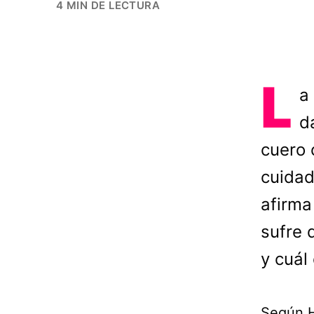
4 MIN DE LECTURA
L
a
d
cuero 
cuidad
afirma
sufre 
y cuál
Según H