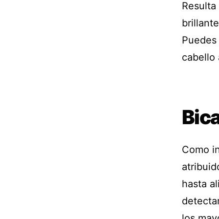
Resulta
brillan
Puedes a
cabello
Bic
Como in
atribuid
hasta al
detecta
los mayo