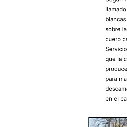
llamado
blancas
sobre l
cuero c
Servici
que la 
produce 
para ma
descamac
en el ca