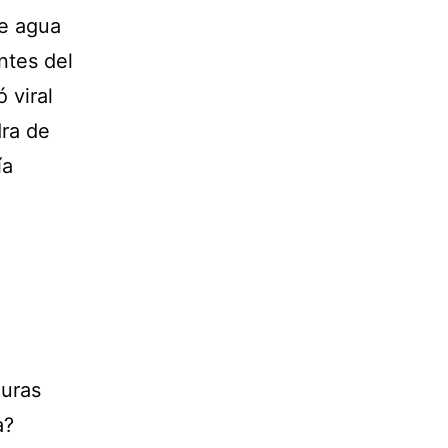
de agua
ntes del
 viral
dra de
ía
duras
a?