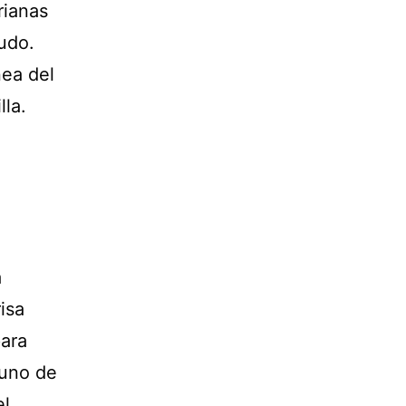
rianas
udo.
nea del
la.
a
isa
para
 uno de
el