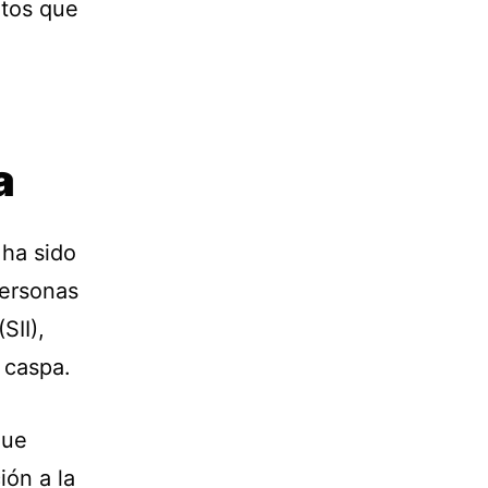
ntos que
a
 ha sido
personas
SII),
 caspa.
que
ión a la