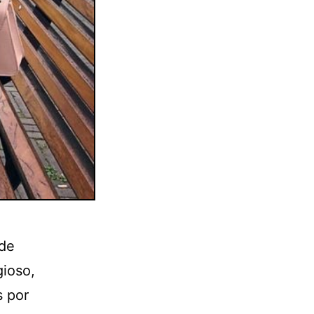
 de
gioso,
s por