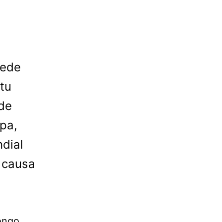
uede
tu
 de
spa,
ndial
 causa
ongo