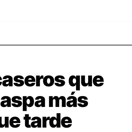
caseros que
caspa más
ue tarde