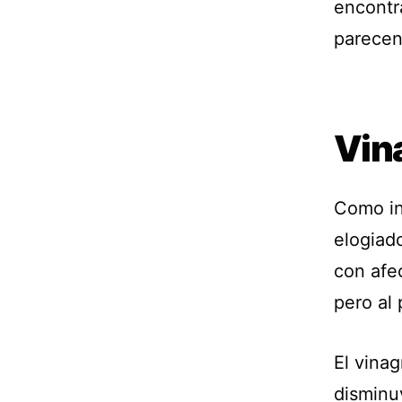
encontr
parecen
Vin
Como in
elogiad
con afec
pero al
El vinag
disminu