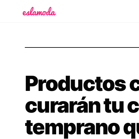
Es la Moda
Productos 
curarán tu 
temprano q