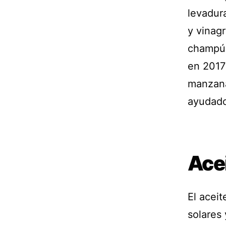
levadura
y vinag
champú 
en 2017
manzana
ayudado
Acei
El aceit
solares 