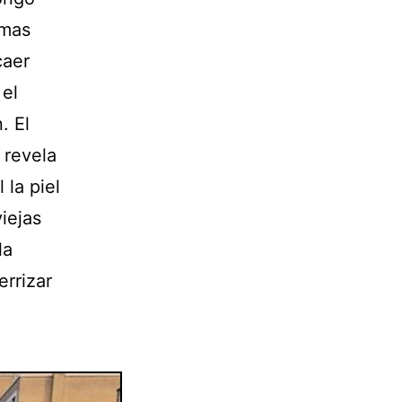
amas
caer
 el
. El
 revela
 la piel
viejas
la
errizar