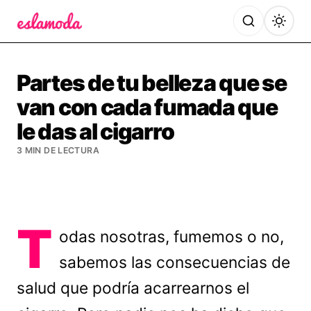
Es la Moda
Partes de tu belleza que se
van con cada fumada que
le das al cigarro
3 MIN DE LECTURA
T
odas nosotras, fumemos o no,
sabemos las consecuencias de
salud que podría acarrearnos el