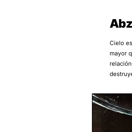
Abz
Cielo e
mayor q
relació
destruye