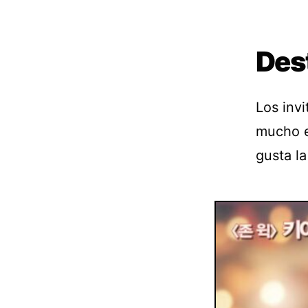
Des
Los inv
mucho en
gusta la