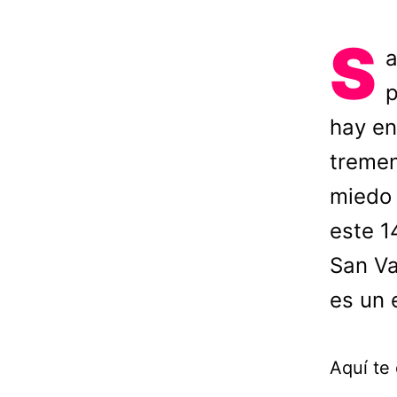
S
a
p
hay en
tremen
miedo 
este 1
San Va
es un 
Aquí te 