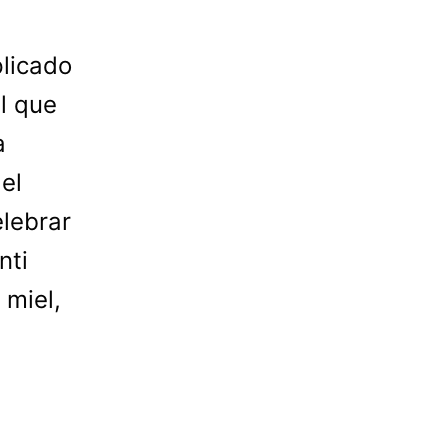
licado
l que
a
el
elebrar
nti
 miel,