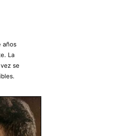
e años
e. La
 vez se
ibles.