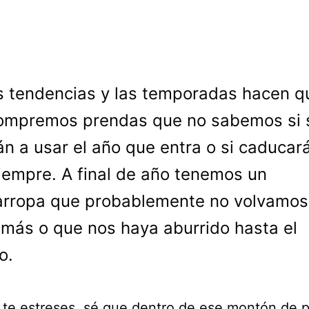
s tendencias y las temporadas hacen q
ompremos prendas que no sabemos si 
án a usar el año que entra o si caducar
iempre. A final de año tenemos un
rropa que probablemente no volvamos
amás o que nos haya aburrido hasta el
o.
 te estreses, sé que dentro de ese montón de 