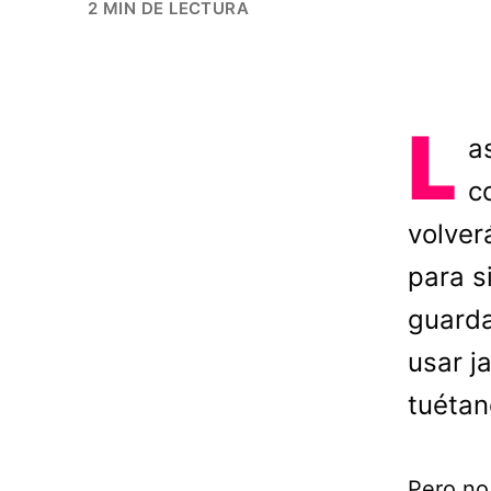
2 MIN DE LECTURA
L
a
c
volver
para s
guarda
usar j
tuétan
Pero no