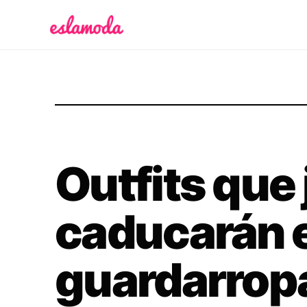
Es la Moda
Outfits que
caducarán e
guardarrop