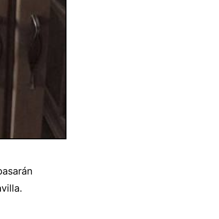
 pasarán
illa.