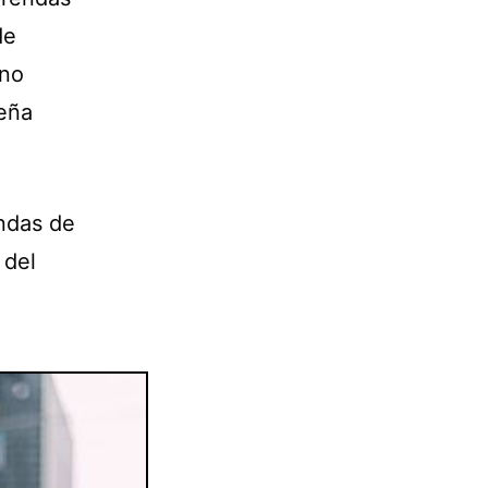
de
 no
eña
ndas de
 del