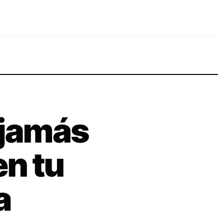
 jamás
n tu
a