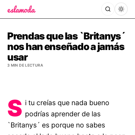
Es la Moda
Prendas que las `Britanys´
nos han enseñado a jamás
usar
3 MIN DE LECTURA
S
i tu creías que nada bueno
podrías aprender de las
`Britanys´ es porque no sabes