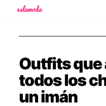
Es la Moda
Outfits que 
todos los c
un imán