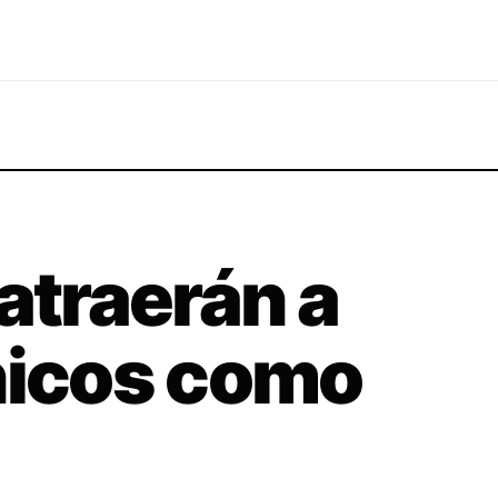
atraerán a
hicos como