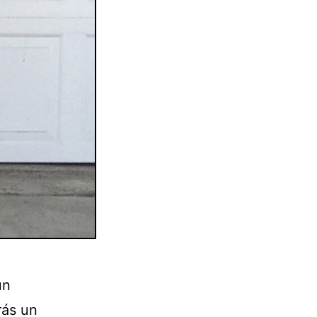
un
rás un