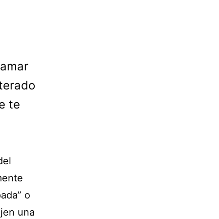
llamar
nterado
e te
del
mente
pada” o
ejen una