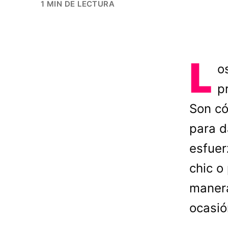
1 MIN DE LECTURA
L
o
p
Son có
para d
esfuer
chic o
manera
ocasió