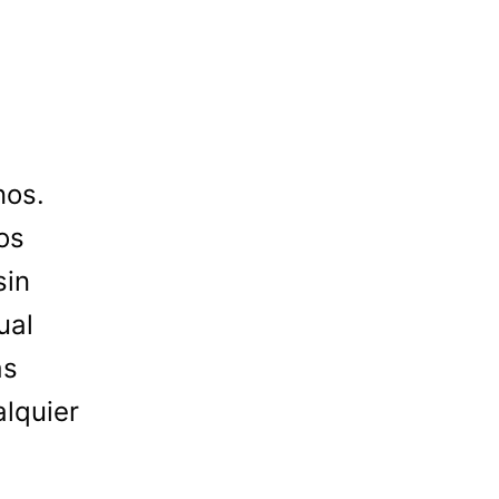
nos.
os
sin
ual
as
lquier