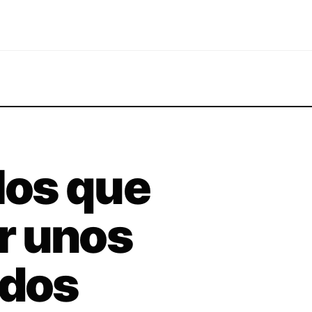
 los que
r unos
ados