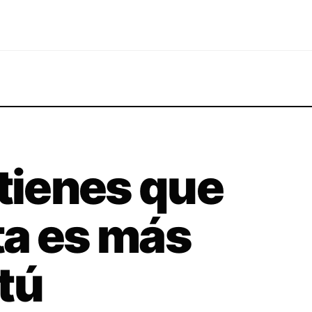
 tienes que
ita es más
tú