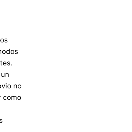
cos
modos
tes.
 un
bvio no
ir como
s