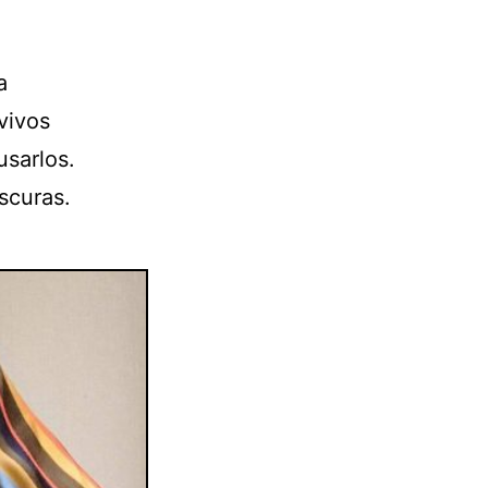
a
vivos
usarlos.
scuras.