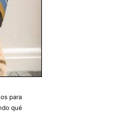
hos para
endo qué