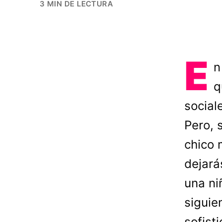
3 MIN DE LECTURA
E
n
q
social
Pero, 
chico 
dejará
una ni
siguie
sofist