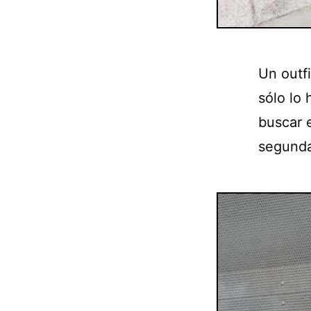
Un outf
sólo lo
buscar e
segunda