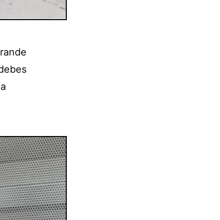
grande
 debes
na