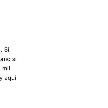
. Sí,
omo si
 mil
y aquí