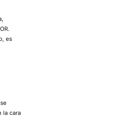
a,
ROR.
o, es
 se
 la cara