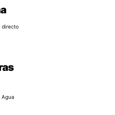
ma
 directo
aras
. Agua