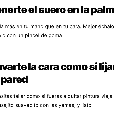
onerte el suero en la pal
a más en tu mano que en tu cara. Mejor échalo
ra o con un pincel de goma
avarte la cara como si lij
 pared
itas tallar como si fueras a quitar pintura vieja
asajito suavecito con las yemas, y listo.