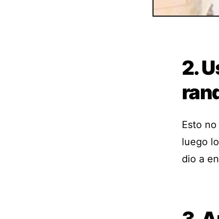
2. 
ran
Esto no 
luego l
dio a e
3. A