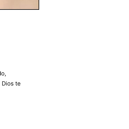
do,
 Dios te