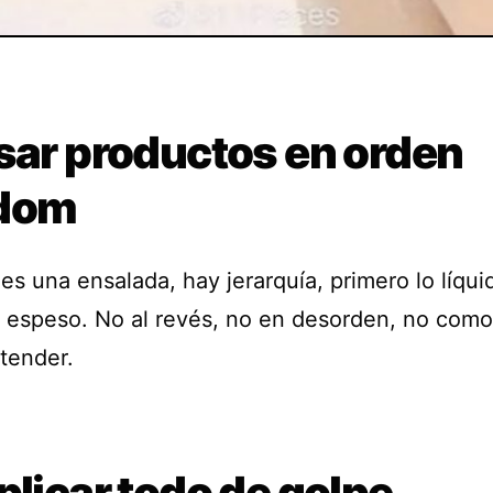
Usar productos en orden
dom
es una ensalada, hay jerarquía, primero lo líqui
o espeso. No al revés, no en desorden, no como
ntender.
plicar todo de golpe