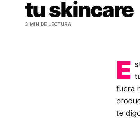
tu skincare
3 MIN DE LECTURA
E
s
t
fuera 
produc
te dig