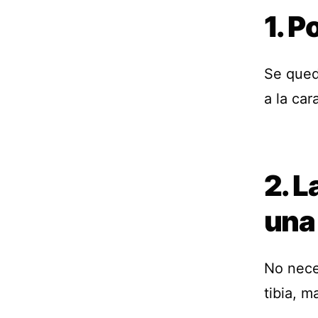
1. P
Se qued
a la ca
2. L
una
No neces
tibia, m