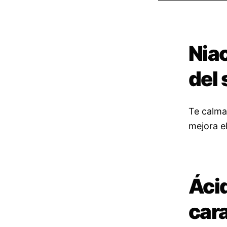
Nia
del 
Te calma 
mejora e
Ácid
car