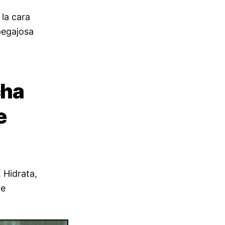
 la cara
pegajosa
cha
e
 Hidrata,
he