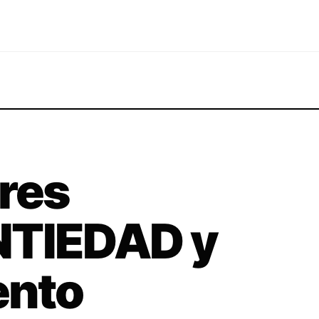
res
NTIEDAD y
ento