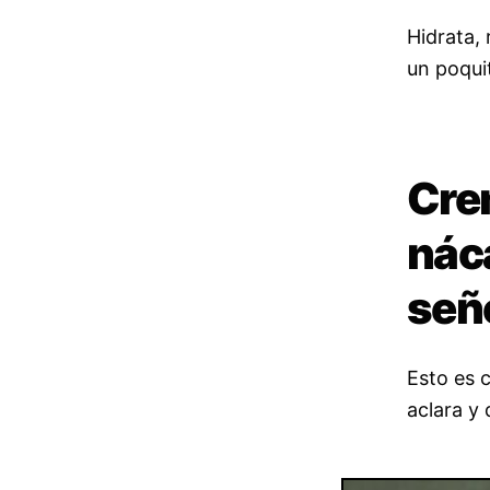
Hidrata, 
un poqui
Cre
nác
señ
Esto es 
aclara y