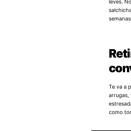
leves. No
salchicha
semanas 
Reti
con
Te va a p
arrugas, 
estresad
como tort