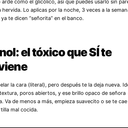
 arde como el glicólico, así que puedes usarlo sin par
 hervida. Lo aplicas por la noche, 3 veces a la seman
ya te dicen “señorita” en el banco.
nol: el tóxico que SÍ te
viene
elar la cara (literal), pero después te la deja nueva. I
textura, poros abiertos, y ese brillo opaco de señora
a. Va de menos a más, empieza suavecito o se te cae 
illa mal cocida.