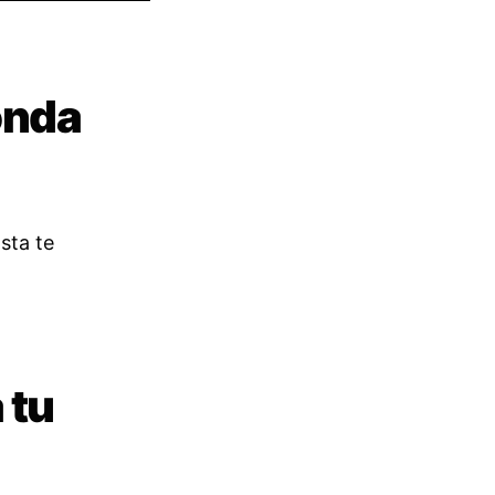
onda
sta te
 tu