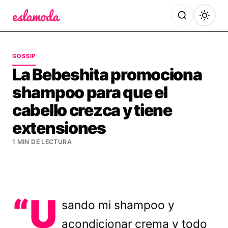
Es la Moda
GOSSIP
La Bebeshita promociona
shampoo para que el
cabello crezca y tiene
extensiones
1 MIN DE LECTURA
“U
sando mi shampoo y
acondicionar crema y todo