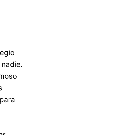
legio
 nadie.
rmoso
s
 para
as.