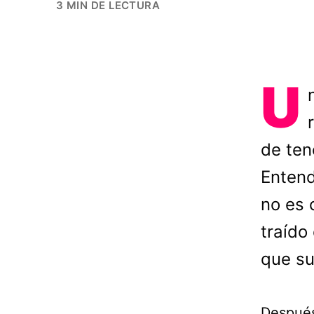
3 MIN DE LECTURA
U
de ten
Entend
no es 
traído
que su
Después