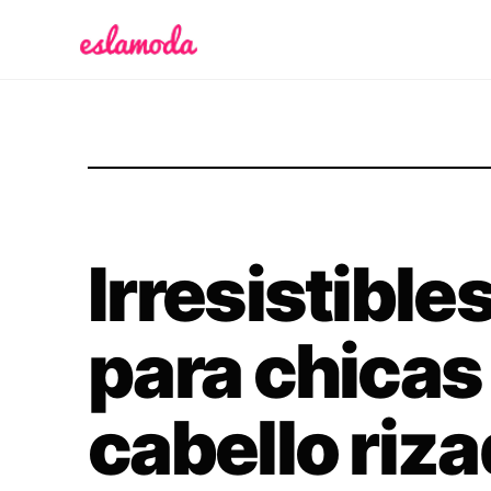
Es la Moda
Irresistible
para chicas
cabello riz