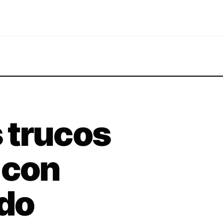
s trucos
 con
ado