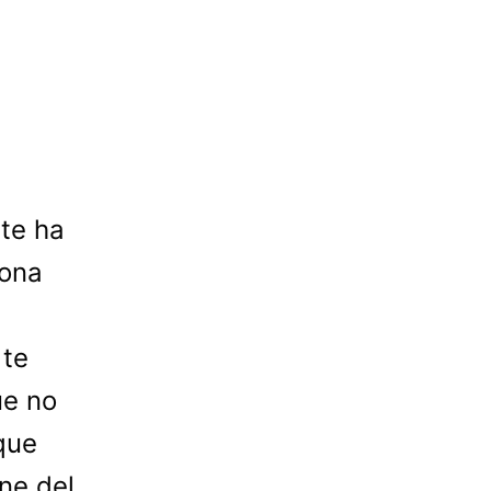
 te ha
sona
 te
ue no
que
ne del