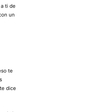
a ti de
 con un
eso te
s
te dice