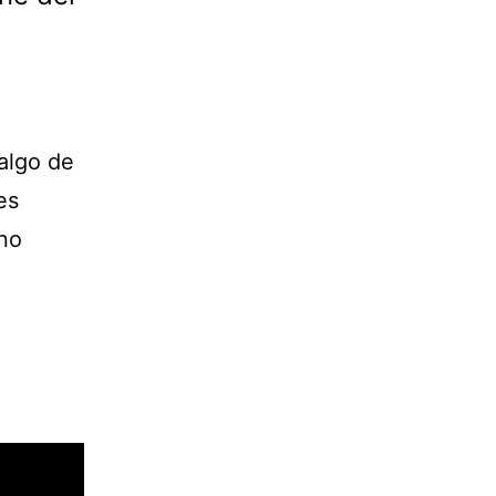
algo de
es
 no