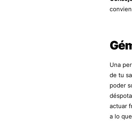
convien
Gém
Una per
de tu sa
poder so
déspota
actuar f
a lo que