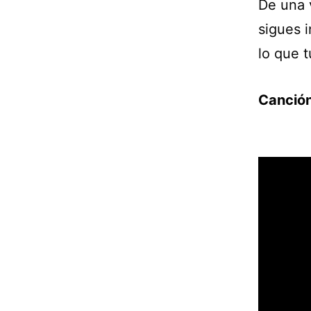
De una 
sigues 
lo que t
Canció