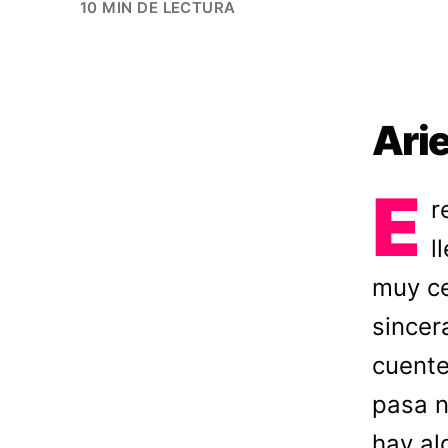
10 MIN DE LECTURA
Ari
E
r
l
muy ce
sincer
cuente
pasa n
hay al