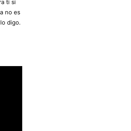
 ti si
na no es
lo digo.