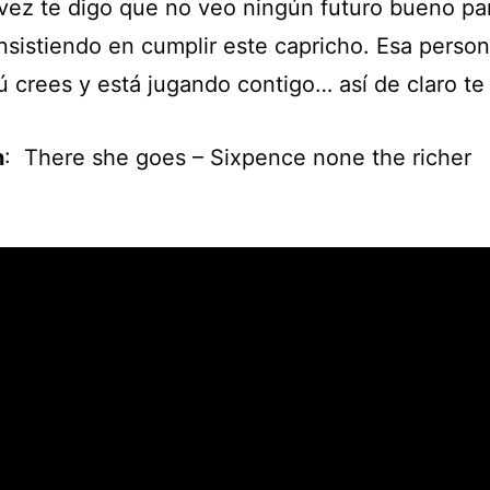
vez te digo que no veo ningún futuro bueno para
insistiendo en cumplir este capricho. Esa perso
ú crees y está jugando contigo… así de claro te 
n
: There she goes – Sixpence none the richer