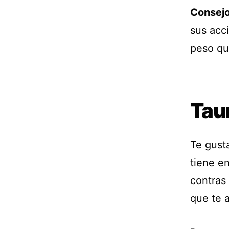
Consejo
sus acc
peso qu
Tau
Te gust
tiene en
contras 
que te 