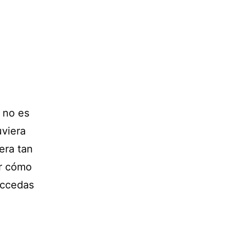
 no es
uviera
era tan
er cómo
 accedas