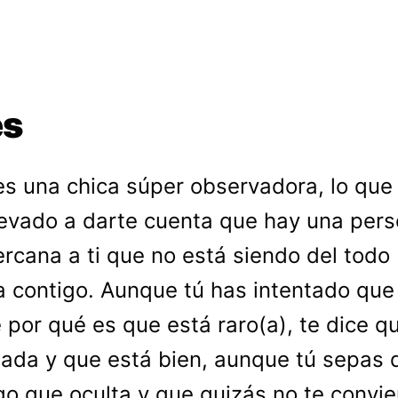
es
es una chica súper observadora, lo que
levado a darte cuenta que hay una per
rcana a ti que no está siendo del todo
a contigo. Aunque tú has intentado que
 por qué es que está raro(a), te dice q
ada y que está bien, aunque tú sepas 
go que oculta y que quizás no te convie