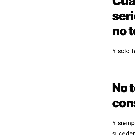
Cua
seri
no 
Y solo t
No 
con
Y siemp
suceder