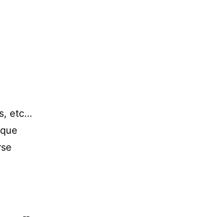
s, etc…
 que
rse