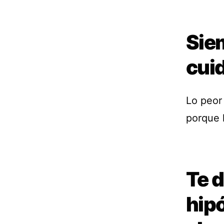
Sie
cui
Lo peor
porque 
Te 
hipó