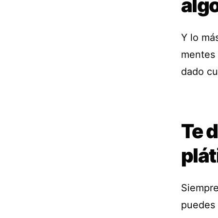
alg
Y lo má
mentes 
dado cu
Te 
plát
Siempre
puedes 