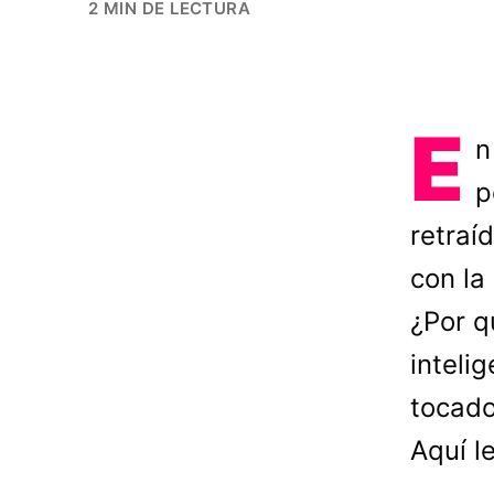
2 MIN DE LECTURA
E
n
p
retraí
con la
¿Por q
inteli
tocado
Aquí l