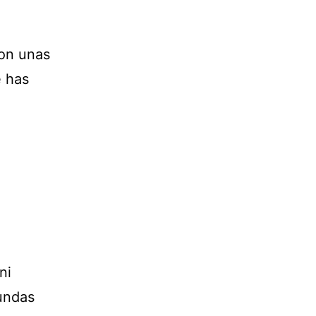
son unas
e has
ni
undas