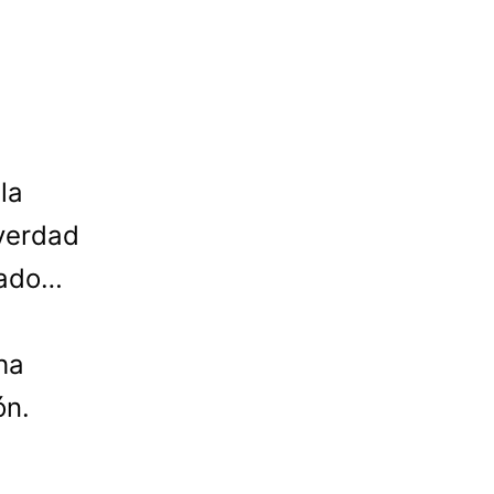
la
 verdad
tado…
ha
ón.