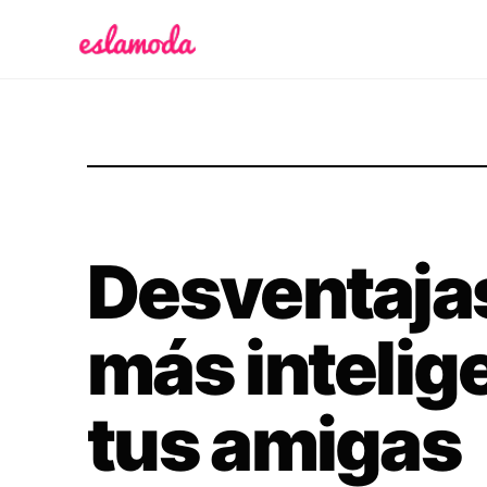
Es la Moda
Desventajas
más intelig
tus amigas