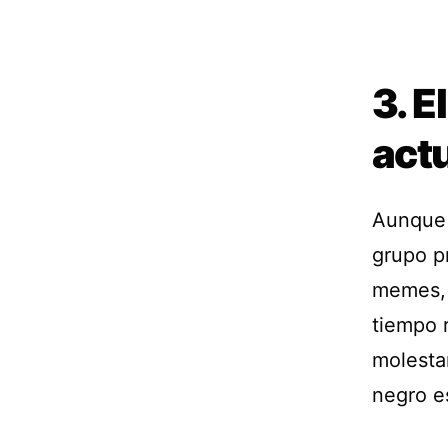
3. E
act
Aunque 
grupo pr
memes, 
tiempo 
molesta
negro e