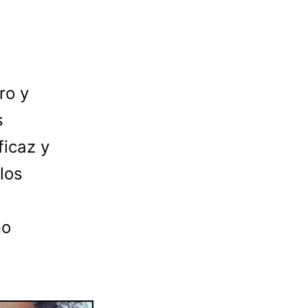
ro y
s
icaz y
los
no