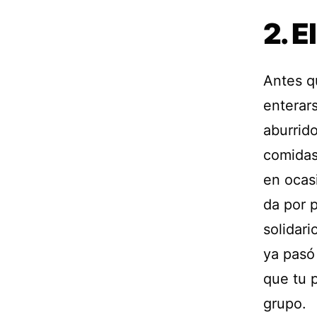
2. E
Antes qu
enterar
aburrid
comidas
en ocas
da por 
solidar
ya pasó
que tu p
grupo.