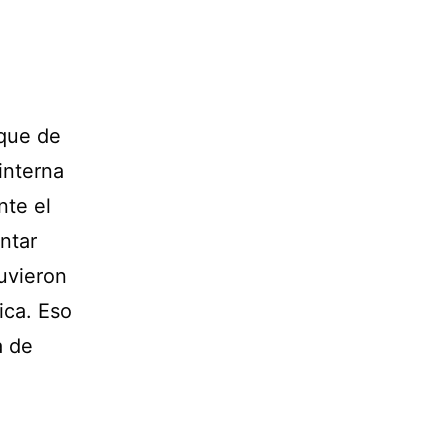
que de
interna
nte el
ntar
uvieron
ica. Eso
a de