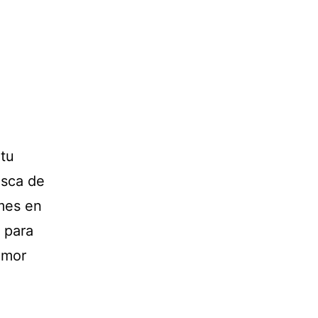
 tu
asca de
mes en
 para
umor