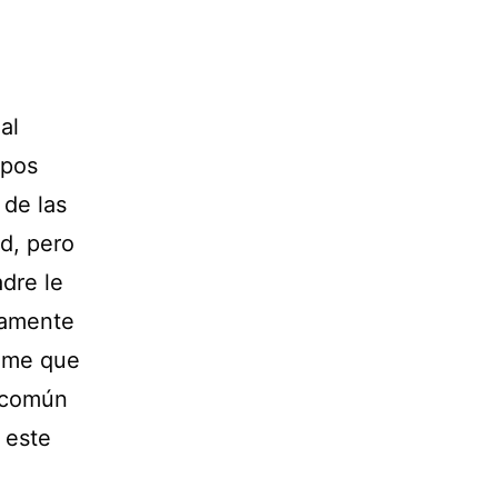
al
upos
 de las
d, pero
dre le
tamente
meme que
s común
 este