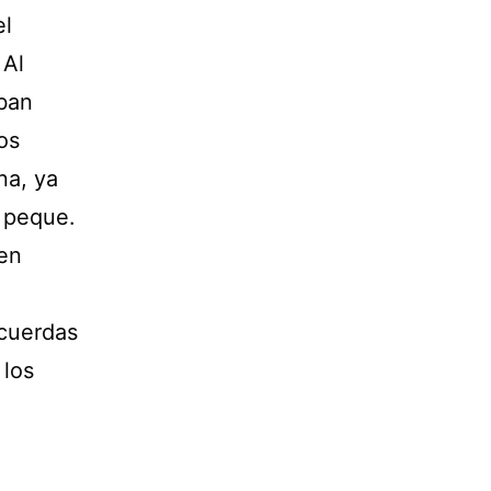
el
 Al
iban
os
na, ya
 peque.
cen
ecuerdas
 los