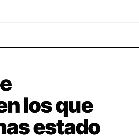
de
n los que
has estado