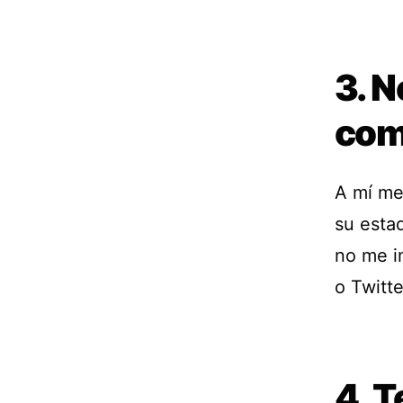
3. N
como
A mí me
su esta
no me i
o Twitt
4. T