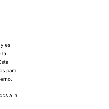
 y es
 la
Esta
os para
ierno.
dos a la