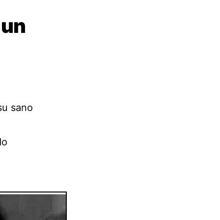
 un
su sano
do