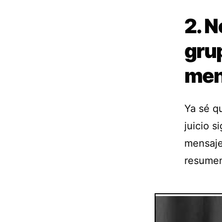
2. 
grup
men
Ya sé q
juicio s
mensaje
resumen