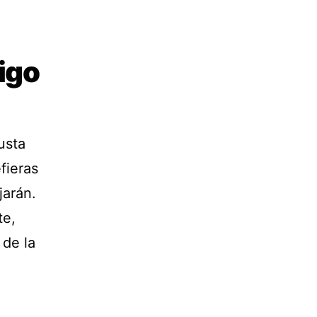
migo
usta
fieras
jarán.
te,
 de la