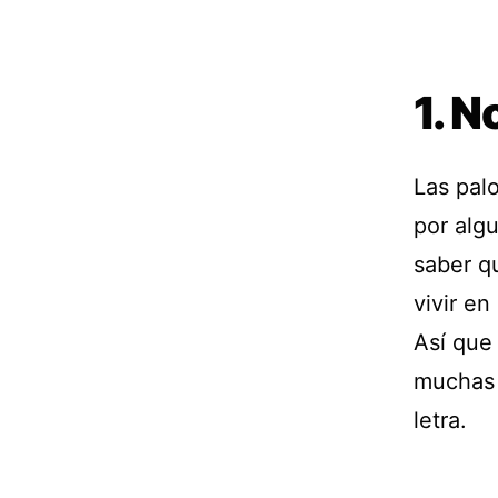
1. N
Las pal
por algu
saber q
vivir en
Así que
muchas r
letra.