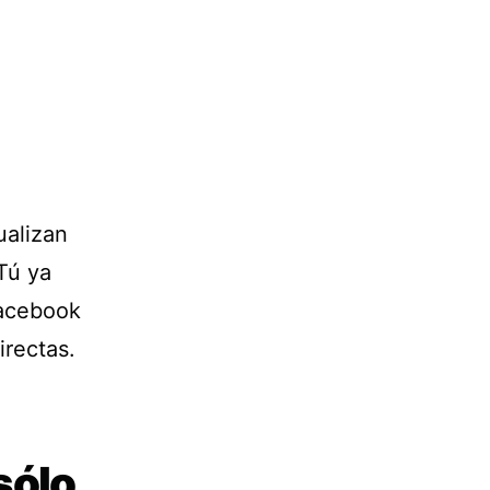
ualizan
Tú ya
Facebook
irectas.
sólo