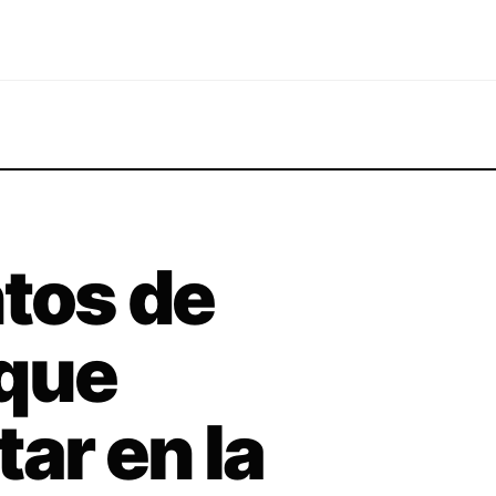
tos de
que
ar en la