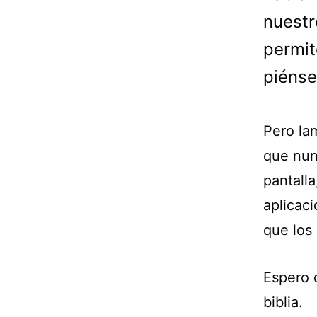
nuestr
permit
piénse
Pero la
que nunc
pantalla
aplicac
que los 
Espero 
biblia.