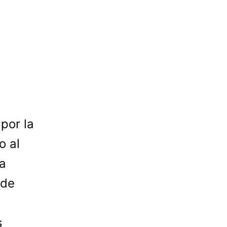
por la
o al
a
 de
s