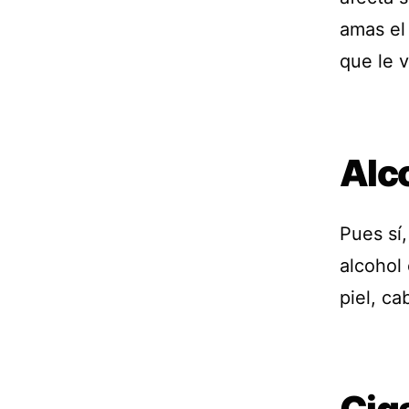
amas el
que le 
Alc
Pues sí
alcohol
piel, ca