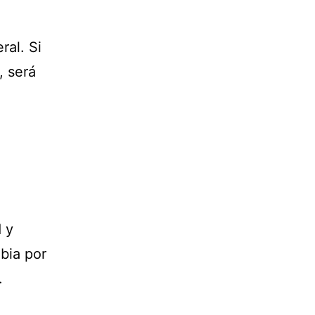
ral. Si
, será
 y
bia por
.