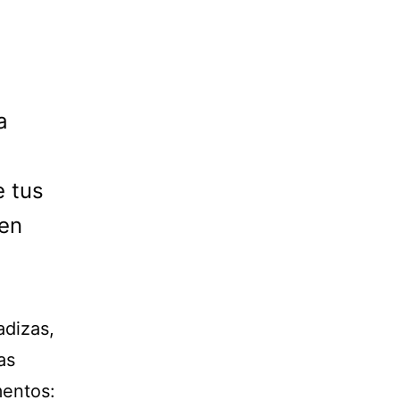
a
e tus
den
adizas,
as
mentos: