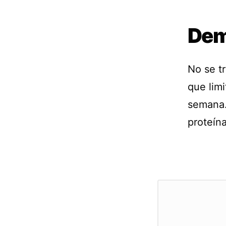
Dem
No se t
que lim
semana.
proteína