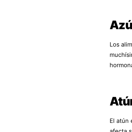
Azú
Los ali
muchísi
hormonal
Atú
El atún
afecta s