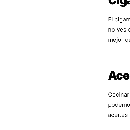
Cig
El cigar
no ves 
mejor q
Acei
Cocinar
podemos
aceites