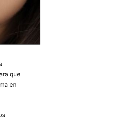
a
para que
rma en
os