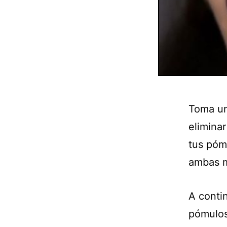
Toma un
eliminar
tus póm
ambas m
A contin
pómulos