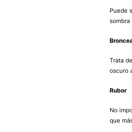
Puede se
sombra 
Bronce
Trata d
oscuro a
Rubor
No impor
que más