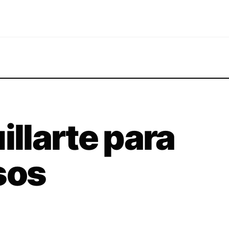
llarte para
sos