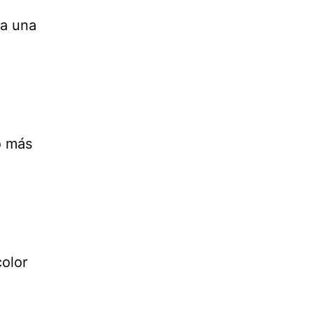
sa una
o más
color