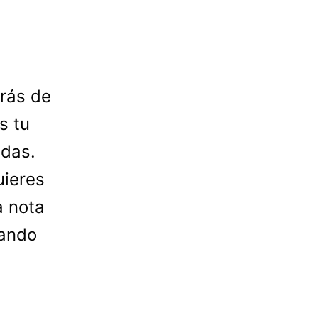
rás de
s tu
edas.
uieres
a nota
cando