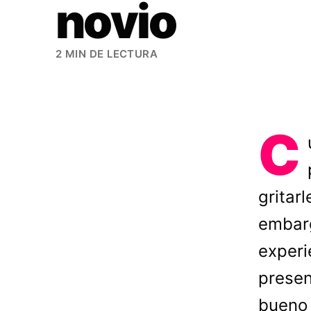
novio
2 MIN DE LECTURA
C
gritar
embar
experi
presen
bueno 