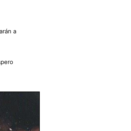
arán a
a
spero