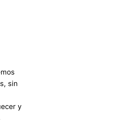
emos
s, sin
ecer y
s