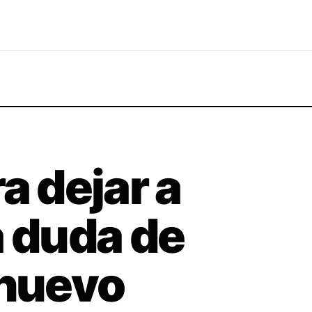
a dejar a
a duda de
 nuevo