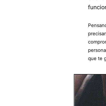
funcio
Pensand
precisa
comprom
persona
que te 