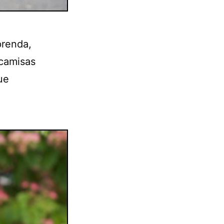
prenda,
 camisas
ue