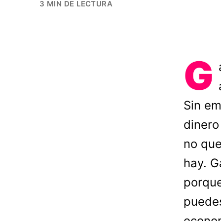
3 MIN DE LECTURA
G
Sin em
dinero
no que
hay. G
porque
puedes
econom