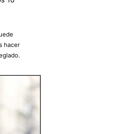
puede
s hacer
reglado.