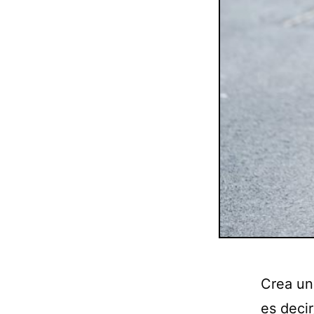
Crea un
es deci