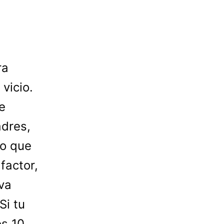
ra
vicio.
e
adres,
lo que
factor,
va
Si tu
os 10