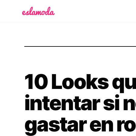
Es la Moda
10 Looks q
intentar si 
gastar en r