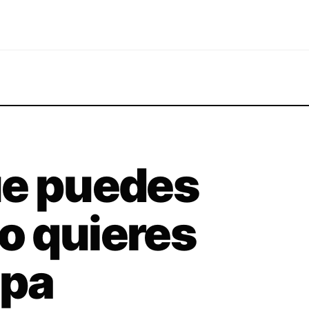
ue puedes
no quieres
opa