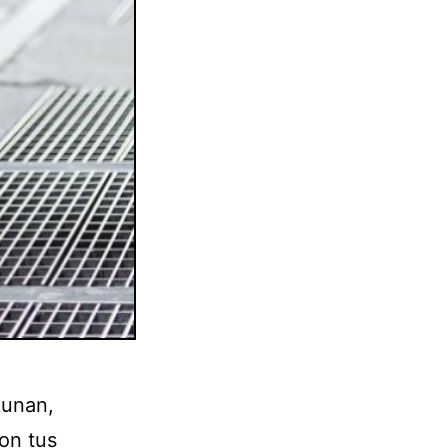
 unan,
on tus