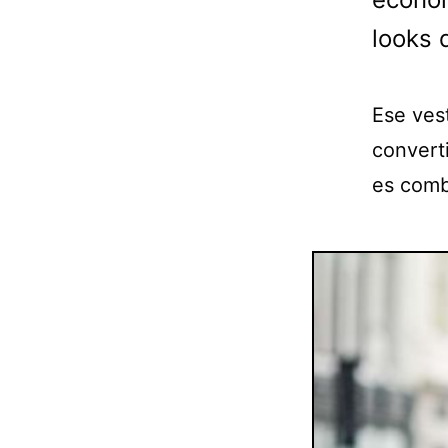
looks 
Ese ves
convert
es comb