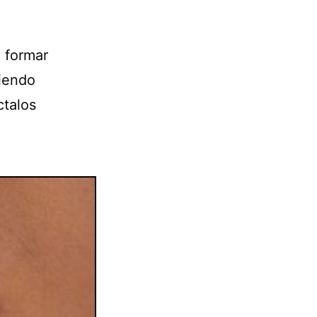
a formar
ciendo
ctalos