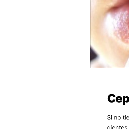
Cepí
Si no ti
dientes