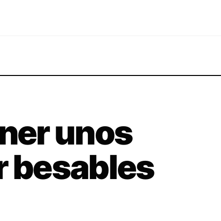
ener unos
r besables