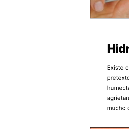
Hidr
Existe c
pretext
humecta
agrieta
mucho c