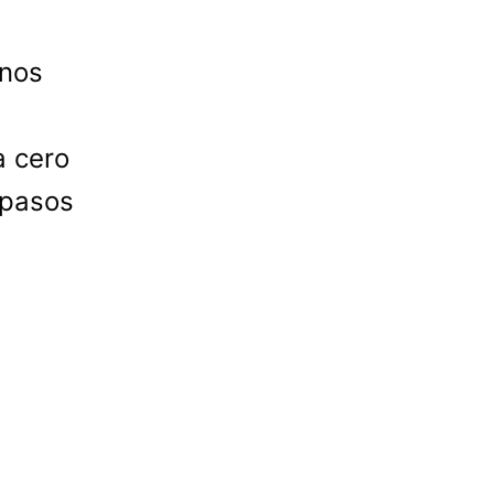
unos
a cero
 pasos