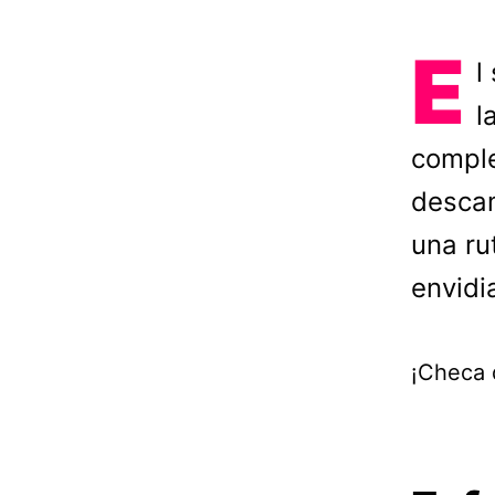
E
l
l
comple
descam
una ru
envidi
¡Checa 