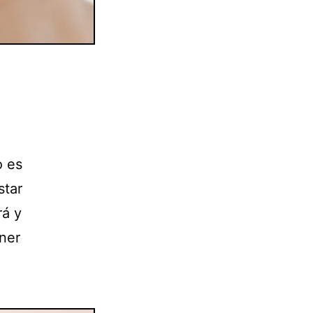
o es
star
rá y
ner