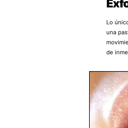
Exfo
Lo únic
una pas
movimie
de inme