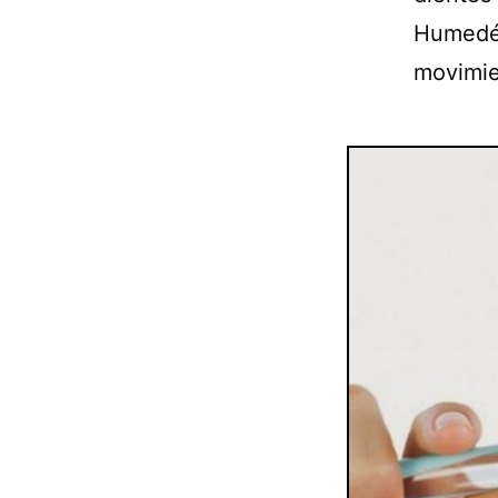
Humedéc
movimie