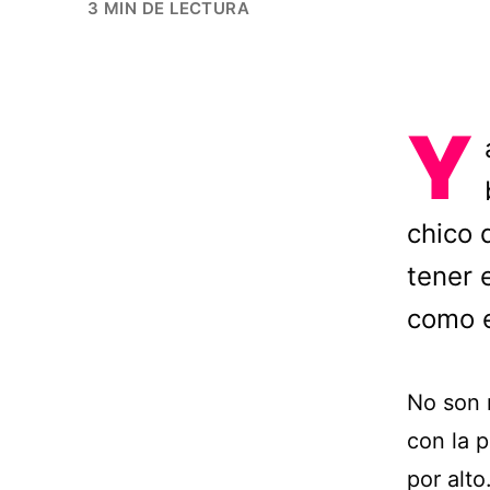
3 MIN DE LECTURA
Y
chico 
tener 
como e
No son 
con la 
por alt