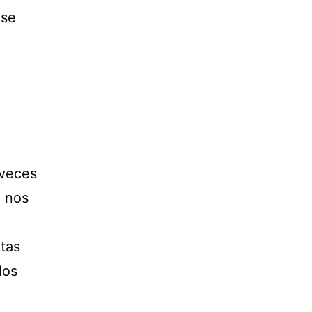
 se
 veces
e nos
tas
los