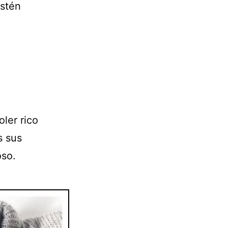
estén
oler rico
s sus
oso.