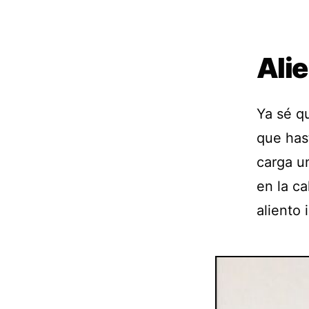
Alie
Ya sé q
que hast
carga u
en la ca
aliento 