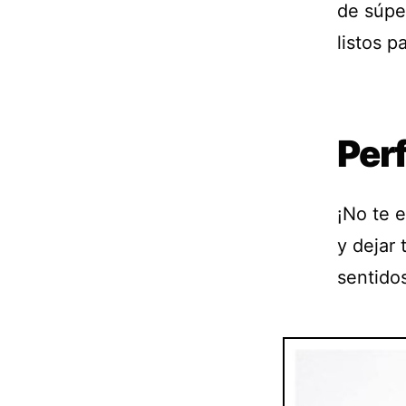
de súper
listos p
Per
¡No te e
y dejar
sentido