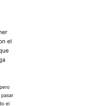
mer
on el
 que
ga
 pero
 pasar
do el