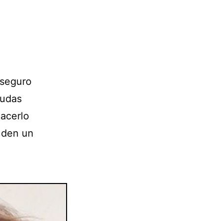
aseguro
dudas
hacerlo
e den un