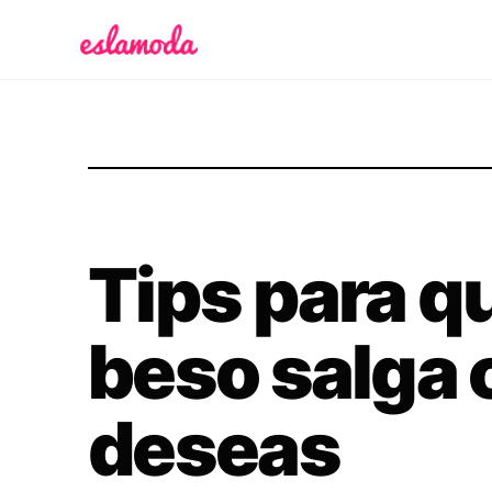
Es la Moda
Tips para q
beso salga
deseas