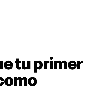
ue tu primer
 como