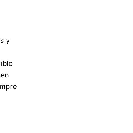
s y
ible
 en
empre