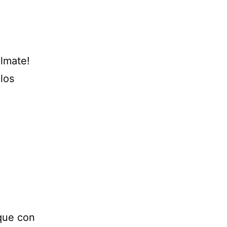
álmate!
los
que con