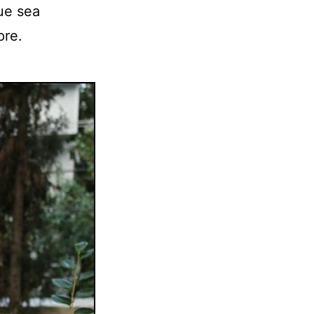
que sea
pre.