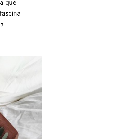
ta que
fascina
na