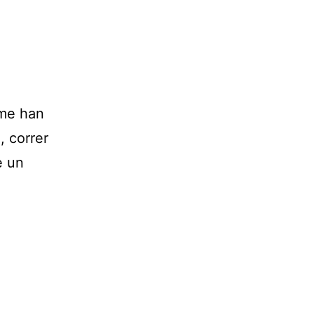
 me han
, correr
e un