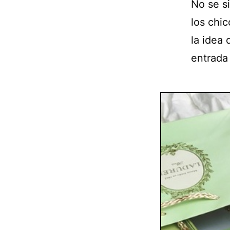
No se s
los chi
la idea 
entrada 