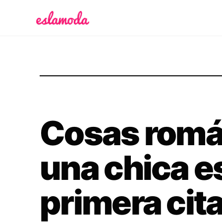
Es la Moda
Cosas romá
una chica e
primera cit