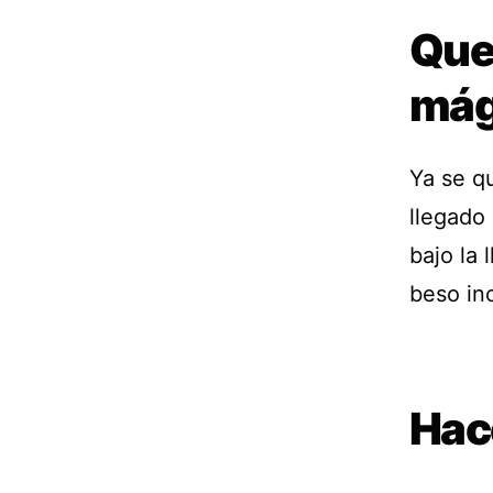
Que 
mág
Ya se q
llegado 
bajo la 
beso ino
Hace