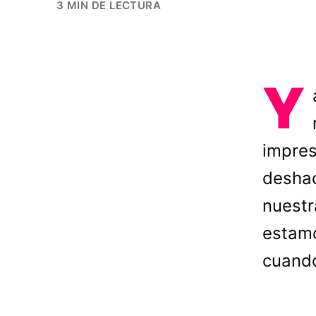
3 MIN DE LECTURA
Y
impres
deshac
nuestr
estamo
cuando