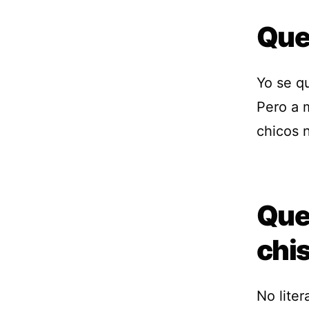
Que 
Yo se q
Pero a 
chicos 
Que
chi
No lite