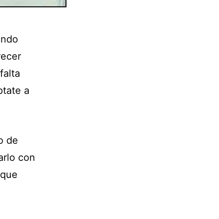
ando
recer
falta
ptate a
o de
arlo con
 que