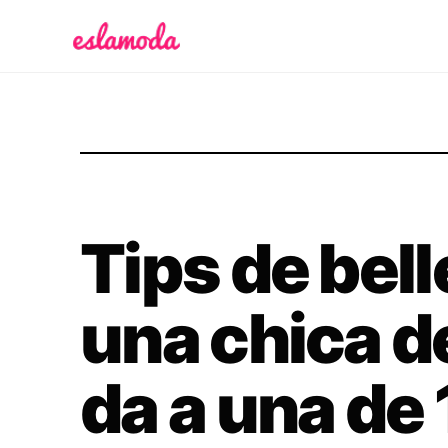
Es la Moda
Tips de bel
una chica d
da a una de 