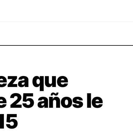
leza que
e 25 años le
15