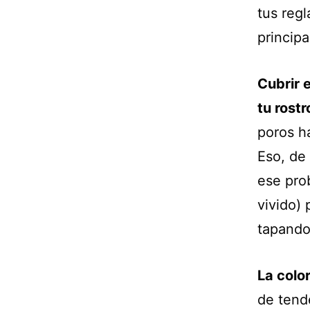
tus regl
principa
Cubrir 
tu rostr
poros h
Eso, de 
ese pro
vivido)
tapando
La color
de tend