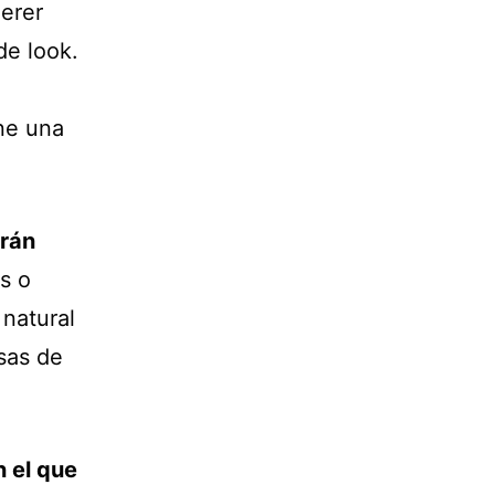
uerer
de look.
ene una
erán
s o
 natural
osas de
n el que