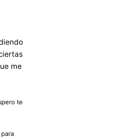
ndiendo
ciertas
que me
spero te
 para