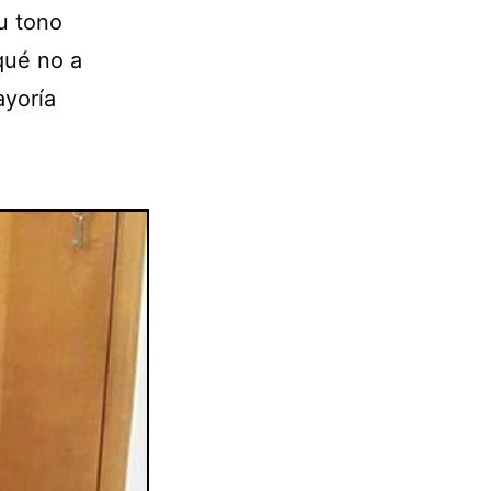
u tono
qué no a
ayoría