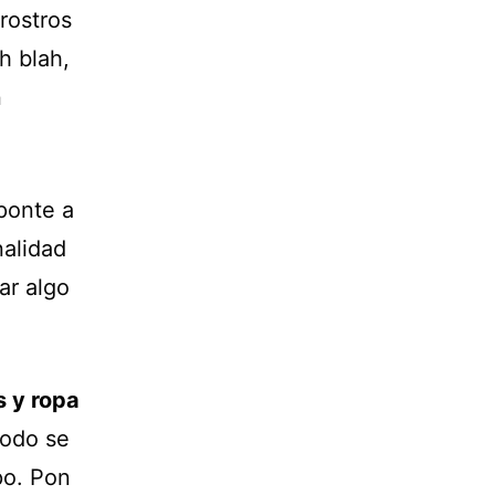
 rostros
h blah,
n
ponte a
nalidad
ar algo
s y ropa
todo se
po. Pon