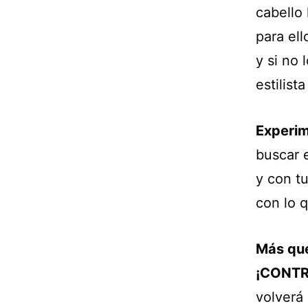
cabello 
para ell
y si no 
estilist
Experim
buscar 
y con t
con lo q
Más que
¡CONTR
volverá