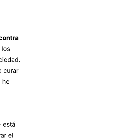
contra
 los
ciedad.
a curar
o he
 está
ar el