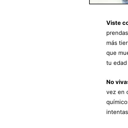
Viste c
prendas
más tier
que mue
tu edad
No viva
vez en 
químico
intenta