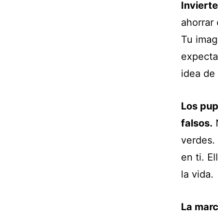
Inviert
ahorrar
Tu imag
expectat
idea de
Los pup
falsos.
N
verdes.
en ti. E
la vida.
La marc