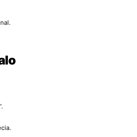
nal.
alo
”.
cia.