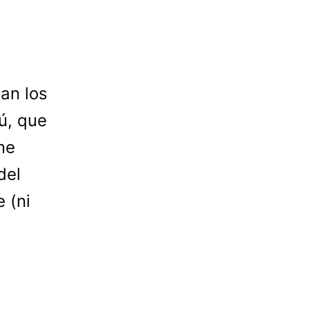
an los
ú, que
me
del
 (ni