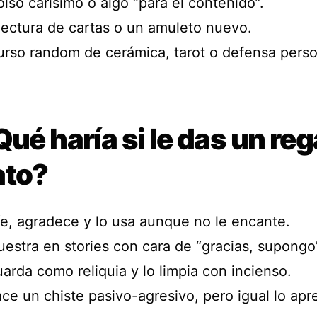
lso carísimo o algo “para el contenido”.
lectura de cartas o un amuleto nuevo.
urso random de cerámica, tarot o defensa perso
Qué haría si le das un reg
ato?
íe, agradece y lo usa aunque no le encante.
uestra en stories con cara de “gracias, supongo
arda como reliquia y lo limpia con incienso.
ce un chiste pasivo-agresivo, pero igual lo apre