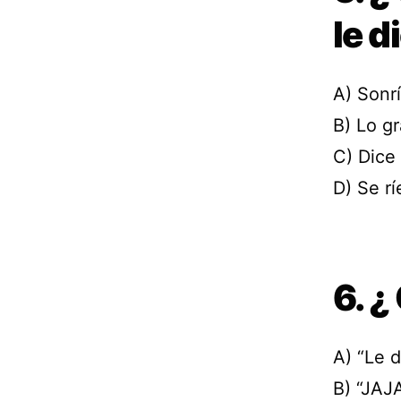
le d
A) Sonrí
B) Lo g
C) Dice 
D) Se r
6. ¿
A) “Le d
B) “JAJ