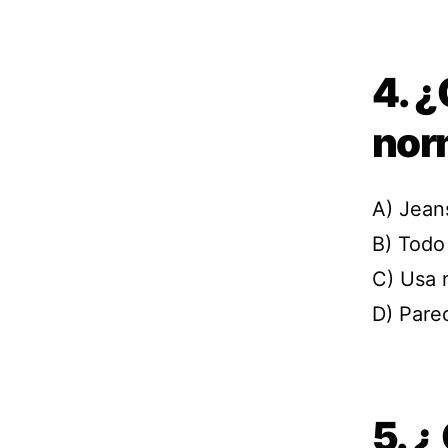
4. 
nor
A) Jean
B) Todo 
C) Usa 
D) Pare
5. 