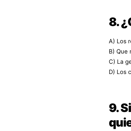
8. 
A) Los r
B) Que 
C) La ge
D) Los c
9. S
qui