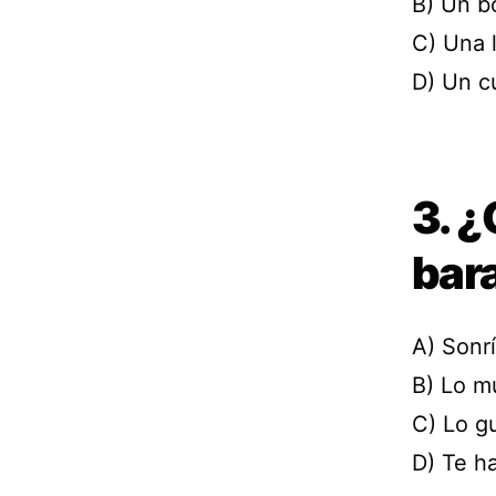
B) Un bo
C) Una 
D) Un c
3. ¿
bar
A) Sonr
B) Lo m
C) Lo gu
D) Te ha