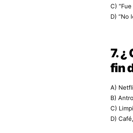
C) “Fue
D) “No l
7. ¿
fin
A) Netfl
B) Antro
C) Limpi
D) Café,