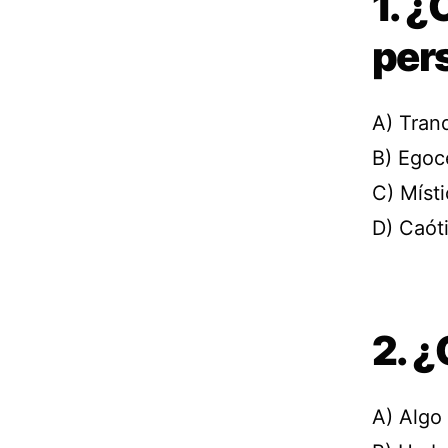
1. ¿
per
A) Tranq
B) Egoc
C) Místi
D) Caóti
2. ¿
A) Algo