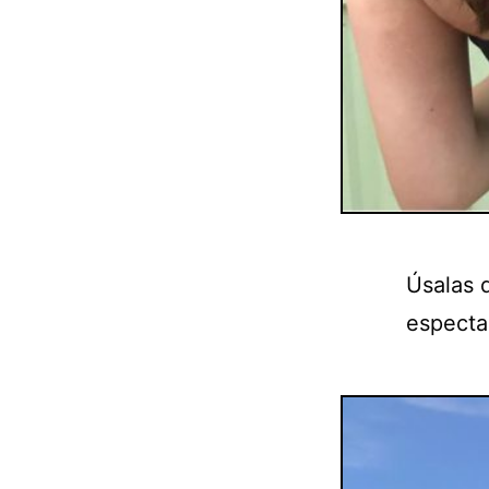
Úsalas 
espectac