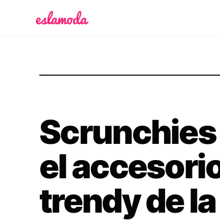
Es la Moda
Scrunchies 
el accesori
trendy de l