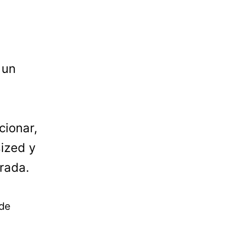
 un
cionar,
ized y
rada.
 de