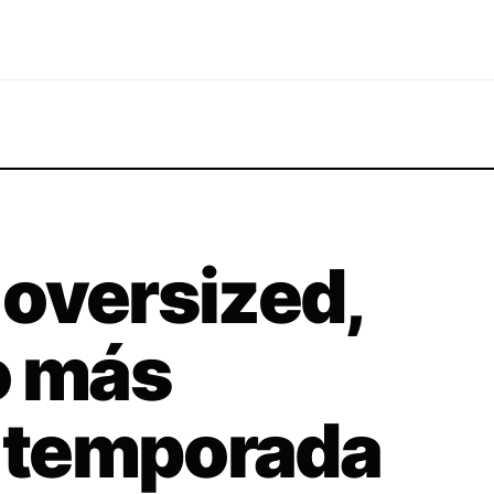
oversized,
o más
a temporada