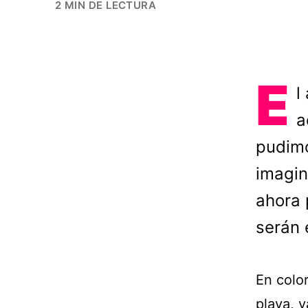
2 MIN DE LECTURA
E
l
a
pudimo
imagin
ahora 
serán 
En colo
playa, y