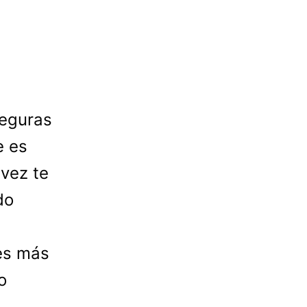
seguras
e es
 vez te
do
nes más
o