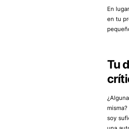
En luga
en tu pr
pequeño
Tu d
crít
¿Alguna
misma? 
soy sufi
una aut