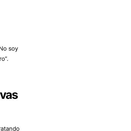
“No soy
ro”.
ivas
ratando