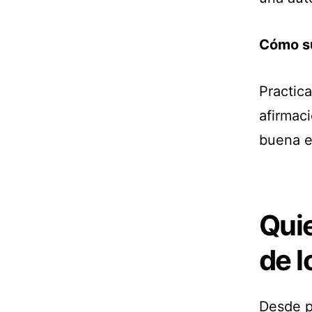
Cómo su
Practic
afirmaci
buena e
Quie
de 
Desde p