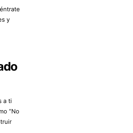
éntrate
es y
iado
 a ti
omo “No
truir