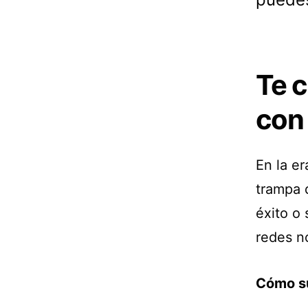
Te 
con
En la er
trampa 
éxito o 
redes no
Cómo su