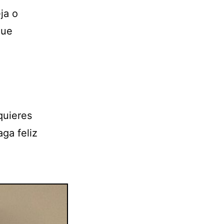
ja o
que
quieres
ga feliz