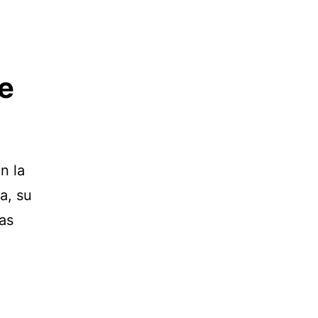
e
n la
a, su
las