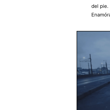
del pie.
Enamóra