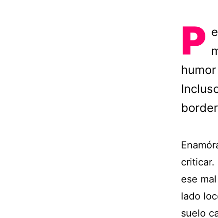
P
e
m
humor 
Inclus
borde
Enamóra
critica
ese mal
lado lo
suelo c