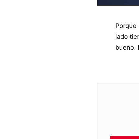
Porque d
lado ti
bueno. 