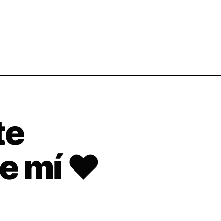
te
e mí ♥