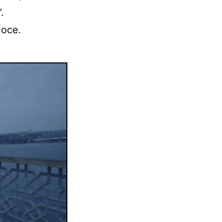
.
noce.