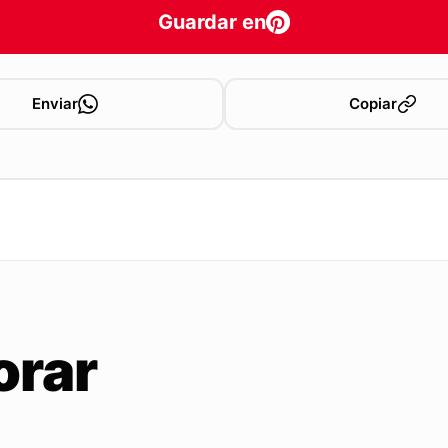
Guardar en
Enviar
Copiar
orar