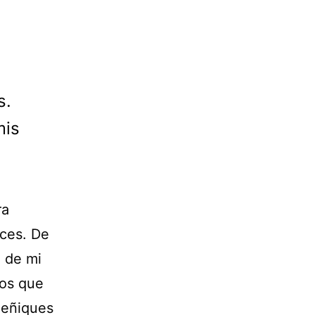
s.
mis
ra
eces. De
 de mi
aos que
meñiques