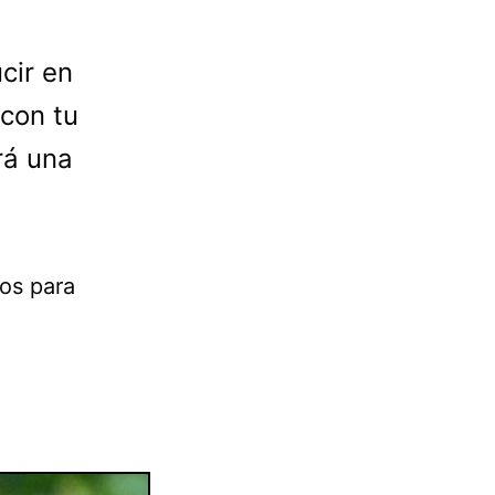
ucir en
 con tu
rá una
os para