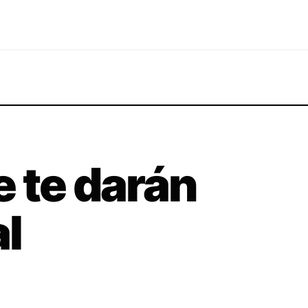
 te darán
al