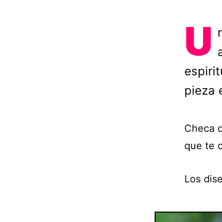
U
espiri
pieza e
Checa q
que te c
Los dis