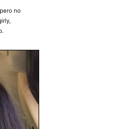
 pero no
irly,
o.