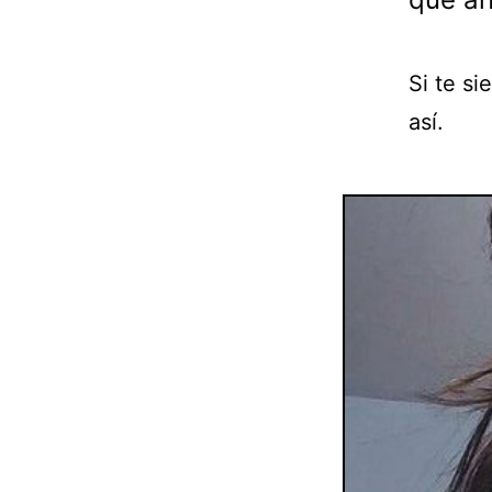
Si te si
así.