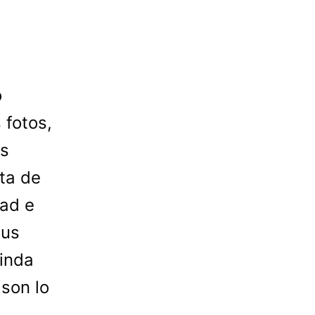
o
 fotos,
as
ata de
dad e
tus
linda
 son lo