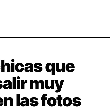
chicas que
salir muy
n las fotos