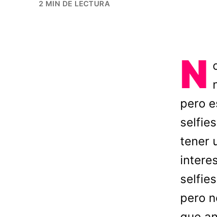
2 MIN DE LECTURA
N
pero e
selfie
tener 
intere
selfies
pero n
que a