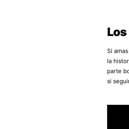
Los
Si amas
la histo
parte bo
si segui