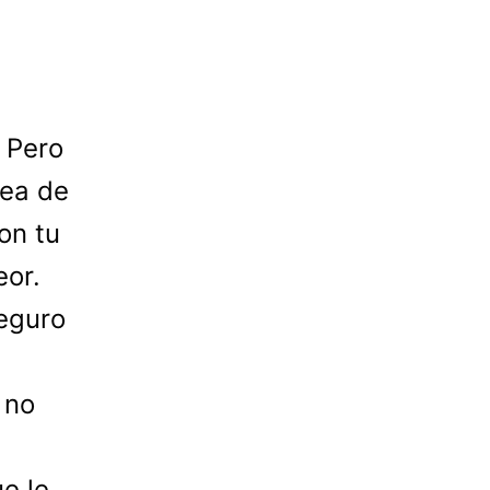
. Pero
dea de
on tu
eor.
eguro
 no
e le