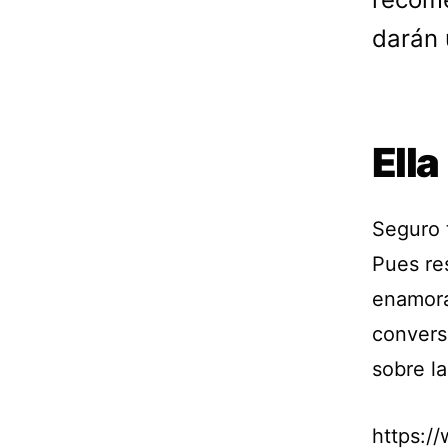
darán 
Ella
Seguro 
Pues res
enamora 
convers
sobre l
https:/