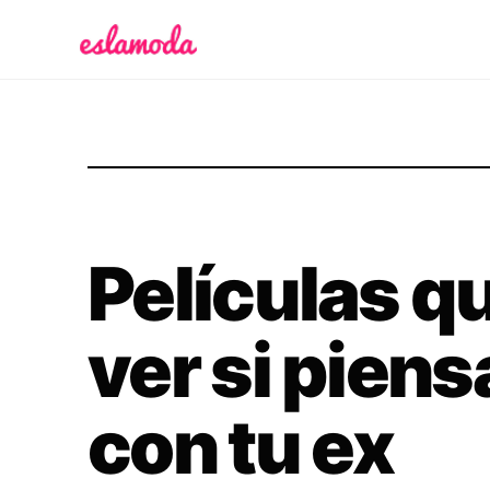
Es la Moda
Películas q
ver si piens
con tu ex