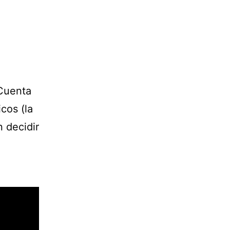
 Cuenta
cos (la
n decidir
.