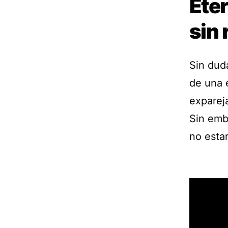
Ete
sin
Sin duda
de una 
exparej
Sin emb
no esta