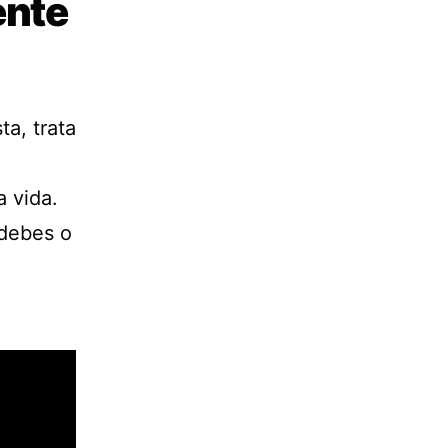
ente
ta, trata
a vida.
 debes o