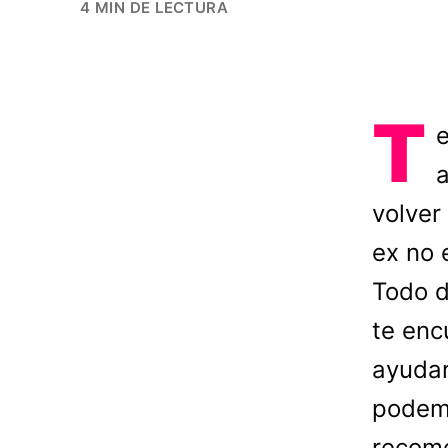
4 MIN DE LECTURA
T
e
a
volver
ex no 
Todo d
te enc
ayudar
podemo
recome