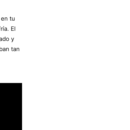
 en tu
ía. El
ado y
ban tan