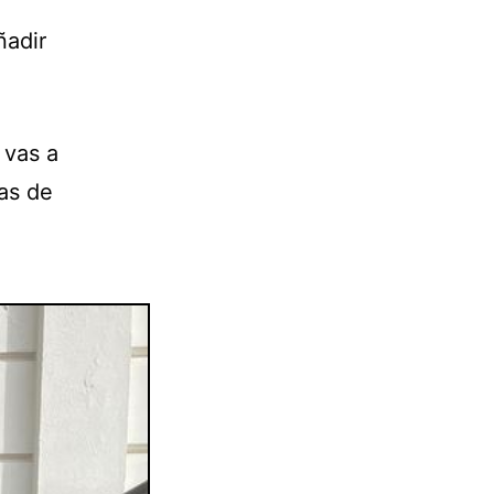
ñadir
 vas a
eas de