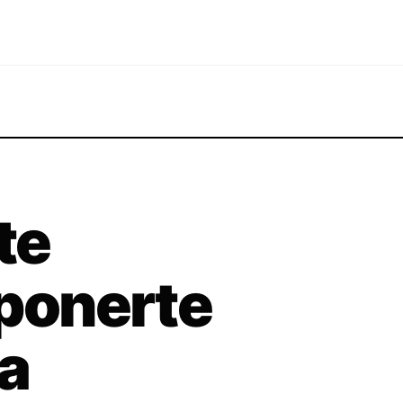
te
 ponerte
a