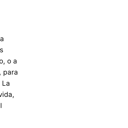
da
s
o, o a
, para
 La
vida,
l