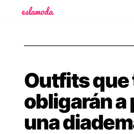
Es la Moda
Outfits que 
obligarán a
una diadem