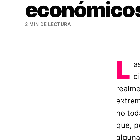
económico
2 MIN DE LECTURA
L
a
d
realme
extrem
no tod
que, p
alguna