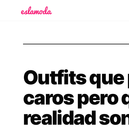
Es la Moda
Outfits que
caros pero 
realidad so