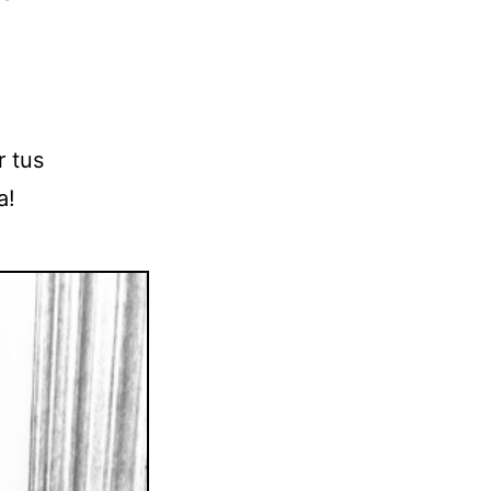
r tus
a!