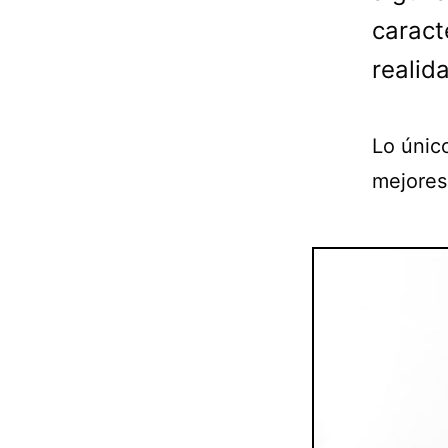
caract
realid
Lo únic
mejores