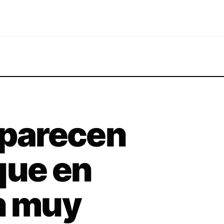
 parecen
que en
n muy