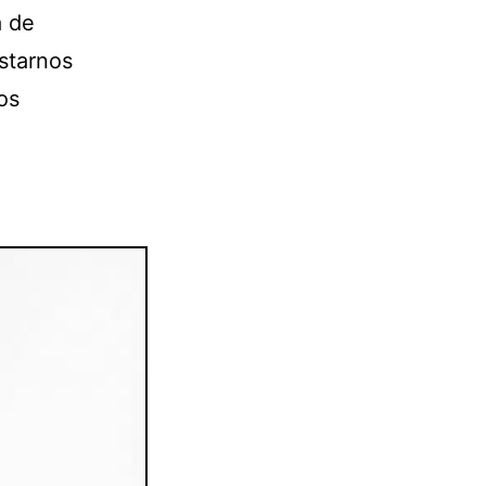
a de
starnos
os