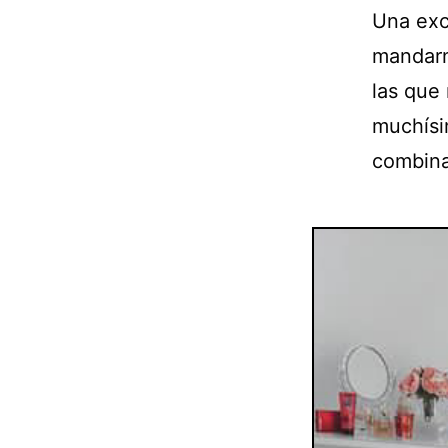
Una exc
mandarn
las que
muchísi
combina