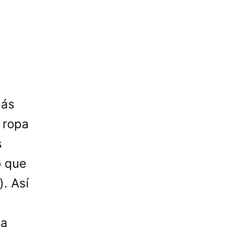
más
 ropa
s
o que
. Así
la