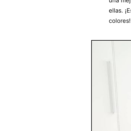
una mej
ellas. ¡
colores!