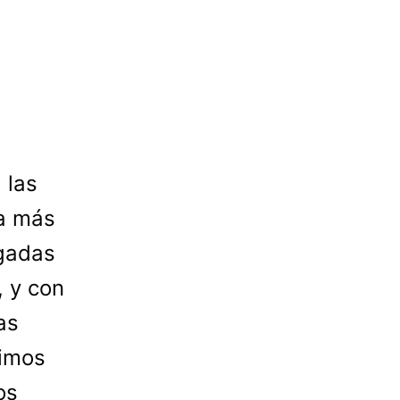
 las
ta más
egadas
, y con
as
simos
os