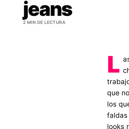
jeans
2 MIN DE LECTURA
L
a
c
trabaj
que no
los qu
faldas
looks 