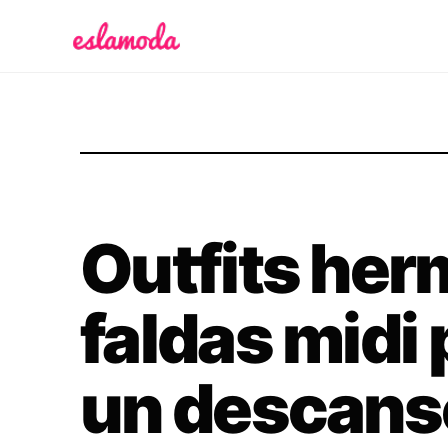
Es la Moda
Outfits he
faldas midi 
un descanso