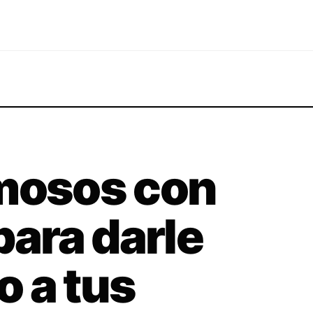
rmosos con
para darle
 a tus