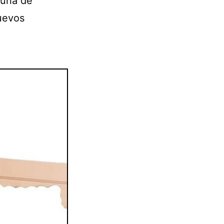
 una de
nuevos