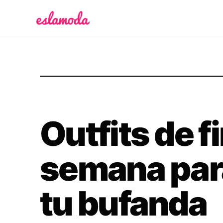
Es la Moda
Outfits de f
semana para
tu bufanda