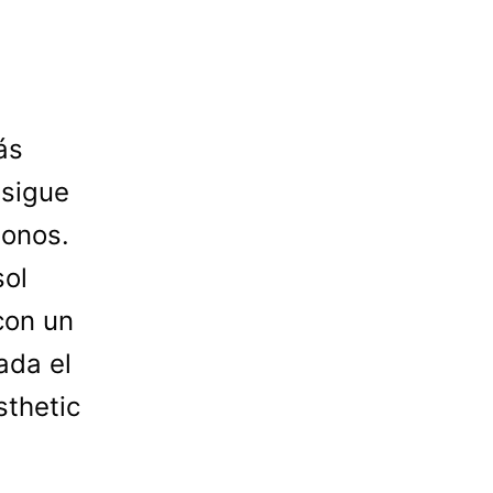
ás
 sigue
onos.
sol
 con un
ada el
sthetic