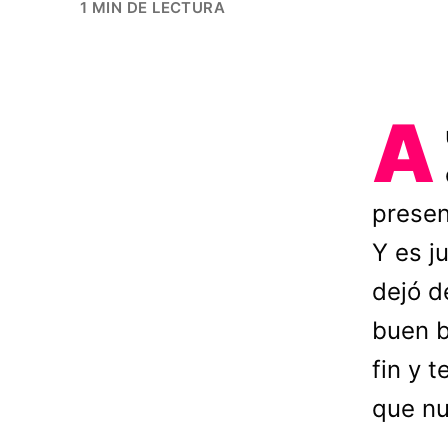
1 MIN DE LECTURA
A
prese
Y es j
dejó d
buen b
fin y 
que nu