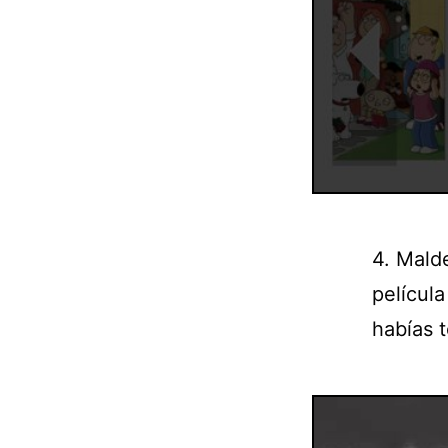
4. Mald
películ
habías 