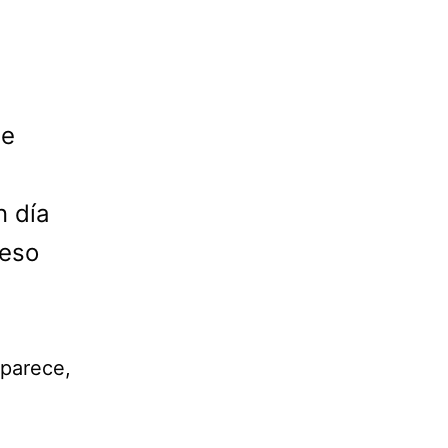
ue
e
n día
 eso
 parece,