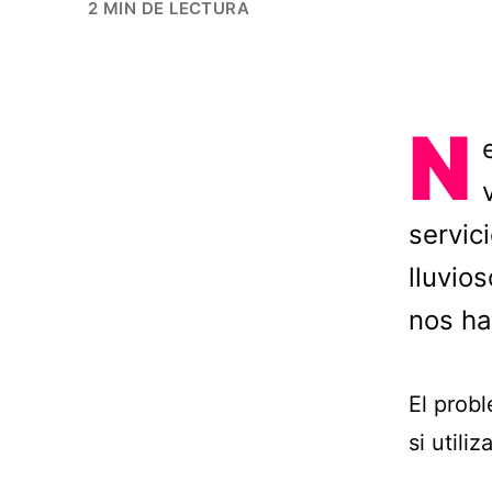
2 MIN DE LECTURA
N
servic
lluvio
nos ha
El prob
si utili