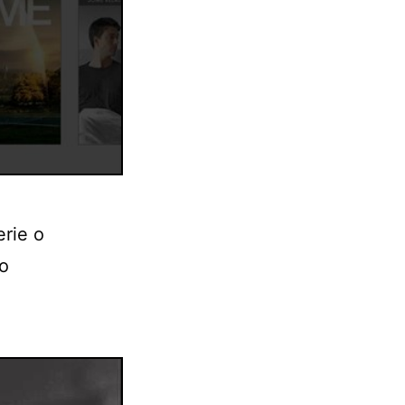
erie o
no