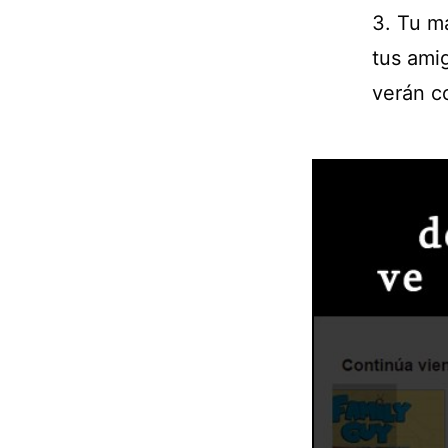
3. Tu m
tus ami
verán c