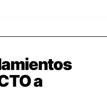
damientos
ICTO a