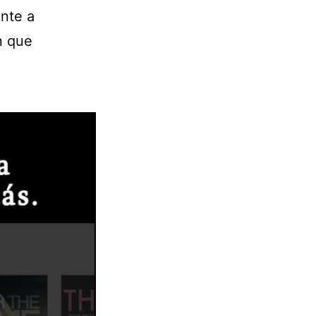
ente a
n que